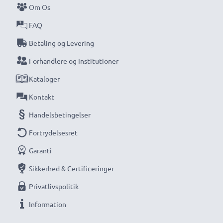
Om Os
kompakte LCD-batterioplader fra CELLONIC.
FAQ
Bestil nu med hurtig levering og 3 års garanti!
Betaling og Levering
Forhandlere og Institutioner
Kataloger
Kontakt
Handelsbetingelser
Fortrydelsesret
Garanti
Sikkerhed & Certificeringer
Privatlivspolitik
Information