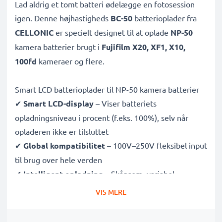
Lad aldrig et tomt batteri ødelægge en fotosession
igen. Denne højhastigheds
BC-50
batterioplader fra
CELLONIC
er specielt designet til at oplade
NP-50
kamera batterier brugt i
Fujifilm X20, XF1, X10,
100fd
kameraer og flere.
Smart LCD batterioplader til NP-50 kamera batterier
✔
Smart LCD-display
– Viser batteriets
opladningsniveau i procent (f.eks. 100%), selv når
opladeren ikke er tilsluttet
✔
Global kompatibilitet
– 100V–250V fleksibel input
til brug over hele verden
✔
Intelligent opladning
– Skånsom, variabel
spænding forlænger batteriets levetid
VIS MERE
✔
Certificeret sikkerhed
– CE- og RoHS-godkendt
med beskyttelse mod overopladning, overophedning