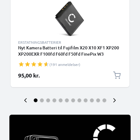
ERSTATNINGSBATTERIER
Nyt Kamera Batteri til Fujifilm X20 X10 XF1 XP200
XP200EXR F100fd F60fd F50fd FinePix W3
F660EXR F500EXR NP-50 - NP-50 NP-50A 700mAh
(191 anmeldelser)
skift batteri til kamera
95,00 kr.