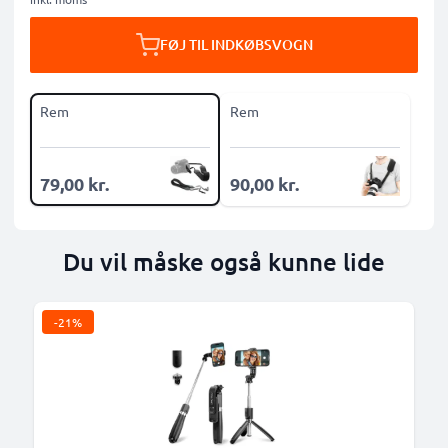
FØJ TIL INDKØBSVOGN
Rem
Rem
79,00 kr.
90,00 kr.
Du vil måske også kunne lide
-21%