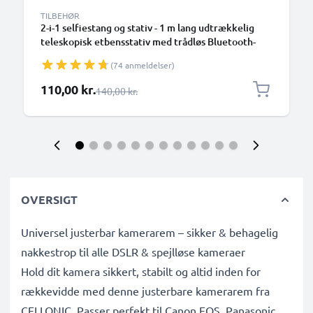
TILBEHØR
2-i-1 selfiestang og stativ - 1 m lang udtrækkelig
teleskopisk etbensstativ med trådløs Bluetooth-
fjernbetjening til mobiltelefoner, kameraer,
(74 anmeldelser)
iPhone, GoPro - sort
Særlig pris
110,00 kr.
Almindelig pris
140,00 kr.
OVERSIGT
Universel justerbar kamerarem – sikker & behagelig
nakkestrop til alle DSLR & spejlløse kameraer
Hold dit kamera sikkert, stabilt og altid inden for
rækkevidde med denne justerbare kamerarem fra
CELLONIC. Passer perfekt til Canon EOS, Panasonic