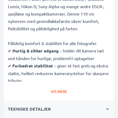
Lumix, Nikon D, Sony Alpha og mange andre DSLR-,
spejlløse og kompaktkameraer. Denne 110 cm
nylonrem med gevindløkkefæste sikrer komfort,
fleksibilitet og pålidelighed på farten.
Pålidelig komfort & stabilitet for alle fotografer
✔
Hurtig & sikker adgang
– holder dit kamera tæt
ved hånden for hurtige, problemfri optagelser
✔
Forbedret stabilitet
– giver et fast greb og ekstra
støtte, hvilket reducerer kamerarystelser for skarpere
billeder
✔
Justerbar længde
– tilpas remmens længde for
VIS MERE
maksimal komfort under lange fotosessions
✔
Vejrbestandig & rivefast
– ekstra holdbarhed,
TEKNISKE DETALJER
perfekt til udendørs fotografering