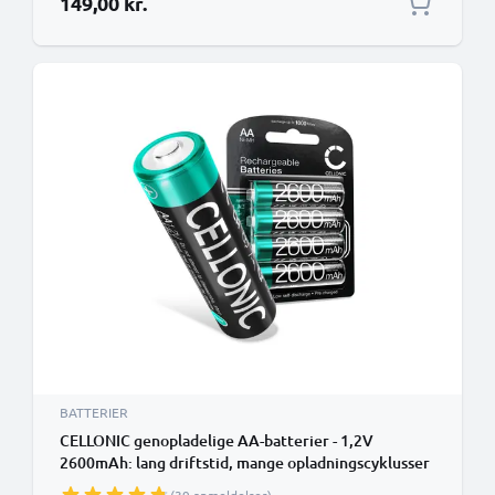
149,00 kr.
BATTERIER
CELLONIC genopladelige AA-batterier - 1,2V
2600mAh: lang driftstid, mange opladningscyklusser
f. XBox Controller Kamera Cykellygter Telefon GPS