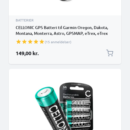
BATTERIER
CELLONIC GPS Batteri til Garmin Oregon, Dakota,
Montana, Monterra, Astro, GPSMAP, eTrex, eTrex
Touch, Approach 010-11874-00, 361-00071-00 4x
(15 anmeldelser)
2600mAh SatNav nyt Navigationsbatteri
149,00 kr.