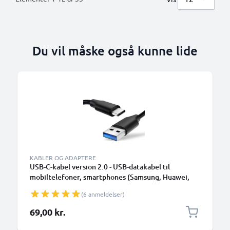
Du vil måske også kunne lide
KABLER OG ADAPTERE
USB-C-kabel version 2.0 - USB-datakabel til
mobiltelefoner, smartphones (Samsung, Huawei,
Google Pixel), kameraer (Canon, Panasonic Lumix,
(6 anmeldelser)
Sony, GoPro) og mange flere - 1,0m 3A-
opladerkabel med USB Type C-stik
69,00 kr.