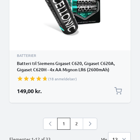
BATTERIER
Batteri til Siemens Gigaset C620, Gigaset C620A,
Gigaset C620H - 4x AA Mignon LR6 (2600mAh)
udskiftsningsbatteri
(18 anmeldelser)
149,00 kr.
1
2
Du læser i øjeblikket side
Side
Elementer
1
-
12
af
33
Vis