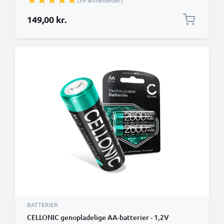
(39 anmeldelser)
Navigation Radios - Genopladeligt batteri:
Genopladeligt NiMH-batteri AA Mignon R6 LR6
149,00 kr.
genopladeligt batteri
BATTERIER
CELLONIC genopladelige AA-batterier - 1,2V