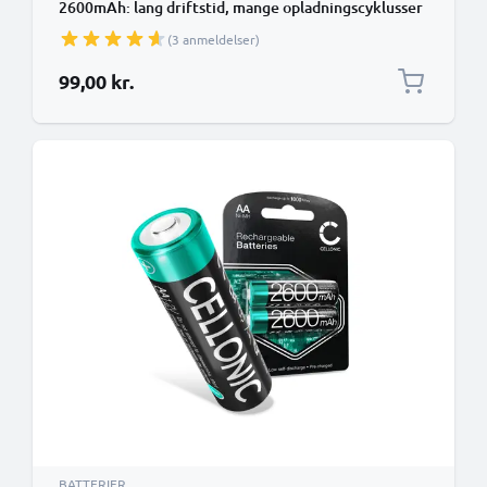
2600mAh: lang driftstid, mange opladningscyklusser
f. XBox Controller Kamera Cykellygter Telefon GPS
(3 anmeldelser)
Navigation Radios - Genopladeligt batteri:
Genopladeligt NiMH-batteri AA Mignon R6 LR6
99,00 kr.
genopladeligt batteri
BATTERIER