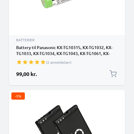
BATTERIER
Battery til Panasonic KX-TG1031S, KX-TG1032, KX-
TG1033, KX-TG1034, KX-TG1043, KX-TG1061, KX-
TG1062 700mAh 2.4V fra CELLONIC
(2 anmeldelser)
99,00 kr.
-5%