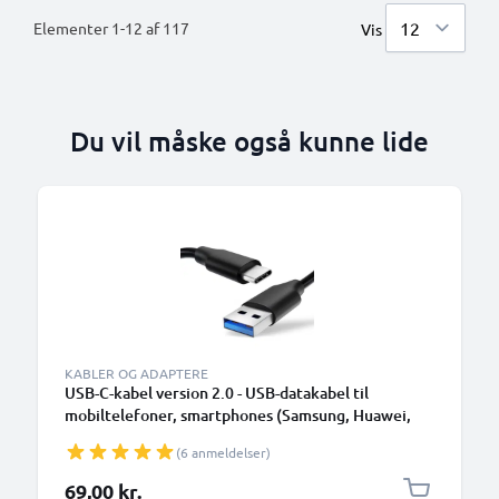
Elementer
1
-
12
af
117
Vis
Du vil måske også kunne lide
KABLER OG ADAPTERE
USB-C-kabel version 2.0 - USB-datakabel til
mobiltelefoner, smartphones (Samsung, Huawei,
Google Pixel), kameraer (Canon, Panasonic Lumix,
(6 anmeldelser)
Sony, GoPro) og mange flere - 1,0m 3A-
opladerkabel med USB Type C-stik
69,00 kr.