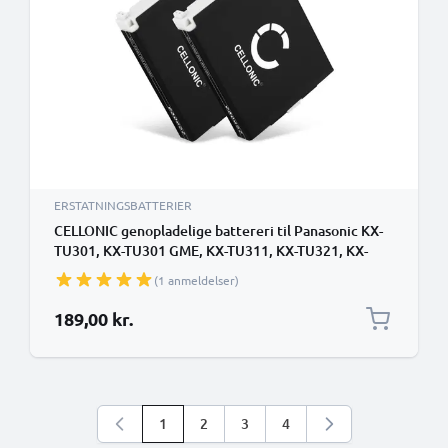
ERSTATNINGSBATTERIER
CELLONIC genopladelige battereri til Panasonic KX-
TU301, KX-TU301 GME, KX-TU311, KX-TU321, KX-
TU325 - Panasonic CGA-LB102 700mAh - udskift dit
(1 anmeldelser)
mobilbatteri
189,00 kr.
1
2
3
4
Du læser i øjeblikket side
Side
Side
Side