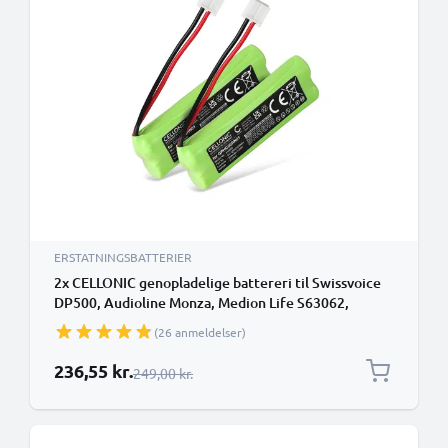
ERSTATNINGSBATTERIER
2x CELLONIC genopladelige battereri til Swissvoice
DP500, Audioline Monza, Medion Life S63062,
S63065, MD82973 - GPHC05RN01 400mAh - udskift
(26 anmeldelser)
dit mobilbatteri
Særlig pris
236,55 kr.
Almindelig pris
249,00 kr.