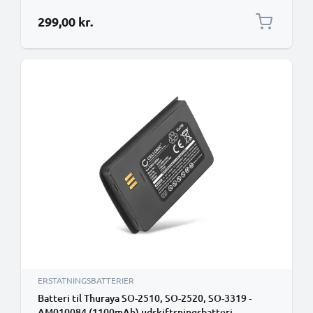
299,00 kr.
ERSTATNINGSBATTERIER
Batteri til Thuraya SO-2510, SO-2520, SO-3319 -
AM010084 (1100mAh) udskiftsningsbatteri