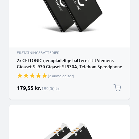
ERSTATNINGSBATTERIER
2x CELLONIC genopladelige battereri til Siemens
Gigaset SL930 Gigaset SL930A, Telekom Speedphone
701 - V30145-K1310-X456 1300mAh - udskift dit
(2 anmeldelser)
mobilbatteri
Særlig pris
179,55 kr.
Almindelig pris
189,00 kr.