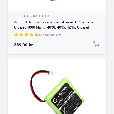
ERSTATNINGSBATTERIER
2x CELLONIC genopladelige battereri til Siemens
Gigaset 4000 Micro, 4010, 4015, 4215, Gigaset
SL3501, Gigaset M1, Active M - V30145-K1310-X132
(3 anmeldelser)
500mAh - udskift dit mobilbatteri
289,00 kr.