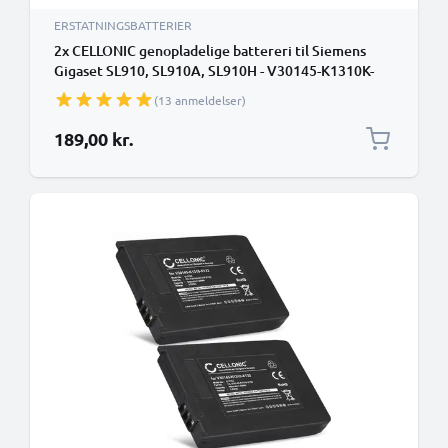
ERSTATNINGSBATTERIER
2x CELLONIC genopladelige battereri til Siemens
Gigaset SL910, SL910A, SL910H - V30145-K1310K-
X447,V30145-K1310K-X447-0-HY,V30145-K1310-
(13 anmeldelser)
X447 1050mAh - udskift dit mobilbatteri
189,00 kr.