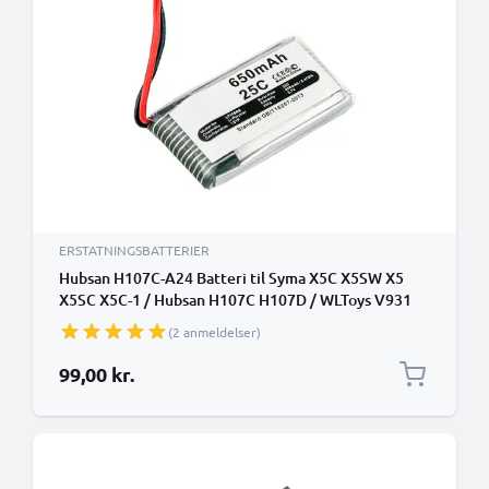
ERSTATNINGSBATTERIER
Hubsan H107C-A24 Batteri til Syma X5C X5SW X5
X5SC X5C-1 / Hubsan H107C H107D / WLToys V931
650mAh Udskiftning af batteri Hubsan H107C-A24
(2 anmeldelser)
Fjernbetjening
99,00 kr.