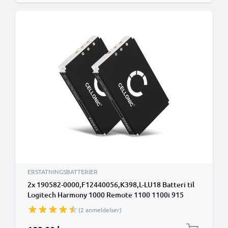
ERSTATNINGSBATTERIER
2x 190582-0000,F12440056,K398,L-LU18 Batteri til
Logitech Harmony 1000 Remote 1100 1100i 915
Squeezebox 1300mAh Udskiftning af batteri
(2 anmeldelser)
Fjernbetjening