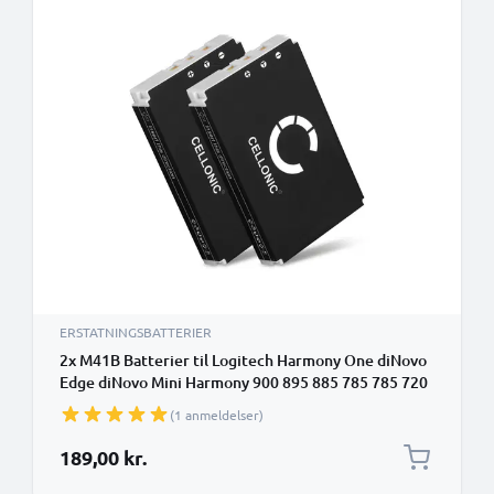
ERSTATNINGSBATTERIER
2x M41B Batterier til Logitech Harmony One diNovo
Edge diNovo Mini Harmony 900 895 885 785 785 720
Harman Kardon TC30 R-IG7 Batteri til udskiftning -
(1 anmeldelser)
3.7V, 950mAh
189,00 kr.