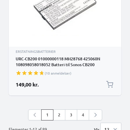
ERSTATNINGSBATTERIER
URC-CB200 01000000118 MH28768 425060N
108098058018052 Batteri til Sonos CB200
Controller CR200 CB200WR1 1850mAh Udskiftning
(10 anmeldelser)
af batteri Fjernbetjening
149,00 kr.
1
2
3
4
Du læser i øjeblikket side
Side
Side
Side
Elementer
1
-
12
af
89
Vis