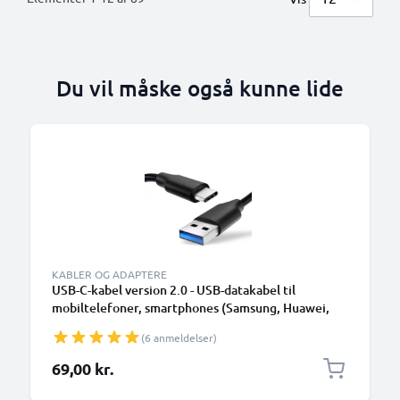
Du vil måske også kunne lide
KABLER OG ADAPTERE
USB-C-kabel version 2.0 - USB-datakabel til
mobiltelefoner, smartphones (Samsung, Huawei,
Google Pixel), kameraer (Canon, Panasonic Lumix,
(6 anmeldelser)
Sony, GoPro) og mange flere - 1,0m 3A-
opladerkabel med USB Type C-stik
69,00 kr.