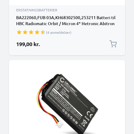
ERSTATNINGSBATTERIER
BA222060,FUB 03A,KH68302500,253211 Batteri til
HBC Radiomatic Orbit / Micron 4* Hetronic Abitron
TGA TGB 700mAh Udskiftning af batteri
(4 anmeldelser)
BA222060,FUB 03A,KH68302500,253211
Fjernbetjening
199,00 kr.