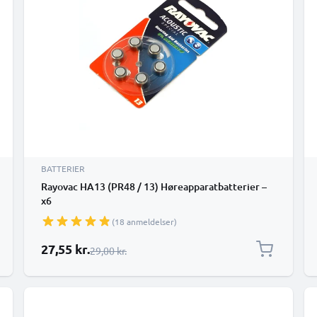
BATTERIER
Rayovac HA13 (PR48 / 13) Høreapparatbatterier –
x6
(18 anmeldelser)
Særlig pris
27,55 kr.
Almindelig pris
29,00 kr.