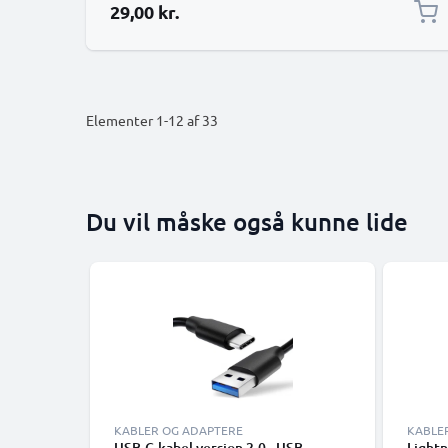
29,00 kr.
Elementer
1
-
12
af
33
Du vil måske også kunne lide
KABLER OG ADAPTERE
KABLE
USB-C-kabel version 2.0 - USB-
Lightn