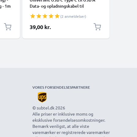
g - 1m
Data- og opladningskabel til
Hurtig d
mobiltelefoner, tablets, GPS,
Opladnin
(2 anmeldelser)
højttalere - 3A Hurtig dataoverførsel
1m Nylon Opladerkabel - Sort
39,00 kr.
59,00 k
VORES FORSENDELSESPARTNERE
© subtel.dk 2026
Alle priser er inklusive moms og
eksklusive forsendelsesomkostninger.
Bemærk venligst, at alle viste
varemærker er registrerede varemærker