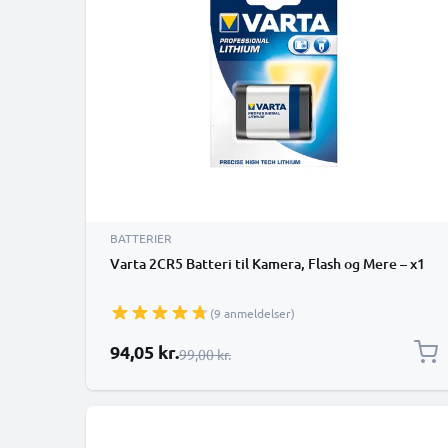
BATTERIER
Varta 2CR5 Batteri til Kamera, Flash og Mere – x1
(9 anmeldelser)
Særlig pris
94,05 kr.
Almindelig pris
99,00 kr.