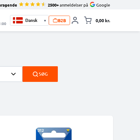
mragende
2500+
anmeldelser på
Google
B2B
0,00 kr.
▾
Toggle minicart, 
1:00
SØG