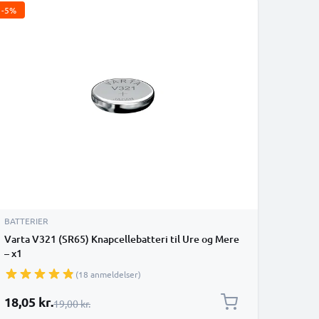
-5%
BATTERIER
Varta V321 (SR65) Knapcellebatteri til Ure og Mere
– x1
(18 anmeldelser)
Særlig pris
18,05 kr.
Almindelig pris
19,00 kr.