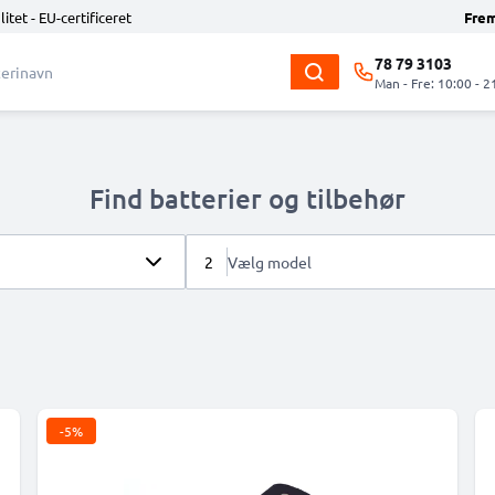
litet - EU-certificeret
Fre
78 79 3103
Man - Fre: 10:00 - 2
Find batterier og tilbehør
2
Vælg model
-5%