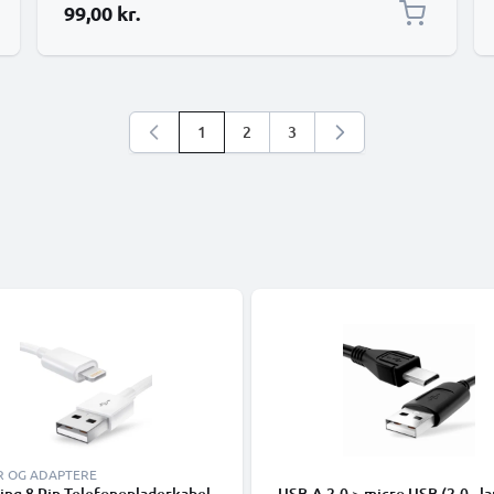
99,00 kr.
1
2
3
Du læser i øjeblikket side
Side
Side
R OG ADAPTERE
ing 8 Pin Telefonopladerkabel
USB-A 2.0 > micro USB (2.0 - la