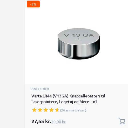
-5%
BATTERIER
Varta LR44 (V13GA) Knapcellebatteri til
Laserpointere, Legetøj og Mere – x1
(26 anmeldelser)
Særlig pris
27,55 kr.
Almindelig pris
29,00 kr.