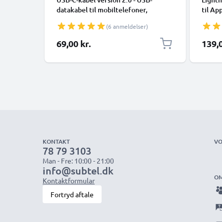
datakabel til mobiltelefoner,
til Ap
smartphones (Samsung, Huawei,
XR, 8,
(6 anmeldelser)
Google Pixel), kameraer (Canon,
Smart
Panasonic Lumix, Sony, GoPro) og
69,00 kr.
139,0
mange flere - 1,0m 3A-opladerkabel
med USB Type C-stik
KONTAKT
VO
78 79 3103
Man - Fre: 10:00 - 21:00
info@subtel.dk
OM
Kontaktformular
Fortryd aftale