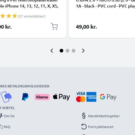
ple iPhone 14, 13, 12, 11, X, XS,
1A - black - PVC cord - PVC plu
 7, SE 1m Hurtig opladning
(37 anmeldelser)
phone datakabel hvid
0 kr.
49,00 kr.
RES BETALINGSMULIGHEDER
 SUBTEL
Om Os
Handelsbetingelser
FAQ
Fortrydelsesret