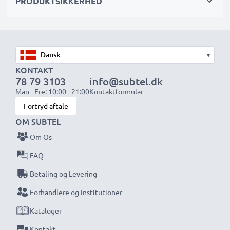
Kapacitet:
PRODUKTSIKKERHED
1600mAh
Antal:
x1
Uanset om du skal udskifte et batteri eller købe
▾
ekstra – Varta batterier giver pålidelig ydeevne
KONTAKT
og længere levetid. Bestil nu med hurtig levering
78 79 3103
info@subtel.dk
og 3 års garanti!
Man - Fre: 10:00 - 21:00
Kontaktformular
Fortryd aftale
OM SUBTEL
Om Os
FAQ
Betaling og Levering
Forhandlere og Institutioner
Kataloger
Kontakt