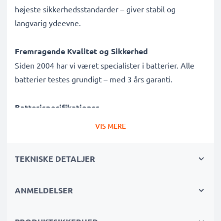
højeste sikkerhedsstandarder – giver stabil og
langvarig ydeevne.
Fremragende Kvalitet og Sikkerhed
Siden 2004 har vi været specialister i batterier. Alle
batterier testes grundigt – med 3 års garanti.
Batterispecifikationer
Mærke:
Varta
VIS MERE
Model:
6203
Type / Størrelse:
2CR5
TEKNISKE DETALJER
IEC Betegnelse:
2CR5
Dimensioner (single) ca.:
45 x 34 x 17 mm
ANMELDELSER
Spænding:
6V
Celletype:
Lithium (LI/CR)