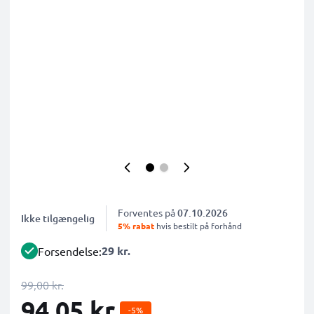
Forventes på
07.10.2026
Ikke tilgængelig
5% rabat
hvis bestilt på forhånd
29 kr.
Forsendelse:
99,00 kr.
94,05 kr.
-5%