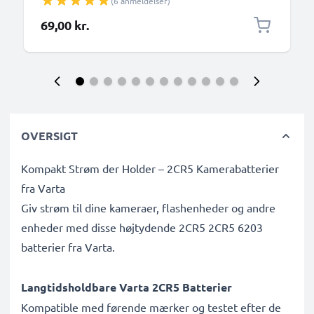
(6 anmeldelser)
Sony, GoPro) og mange flere - 1,0m 3A-
opladerkabel med USB Type C-stik
69,00 kr.
OVERSIGT
Kompakt Strøm der Holder – 2CR5 Kamerabatterier
fra Varta
Giv strøm til dine kameraer, flashenheder og andre
enheder med disse højtydende 2CR5 2CR5 6203
batterier fra Varta.
Langtidsholdbare Varta 2CR5 Batterier
Kompatible med førende mærker og testet efter de