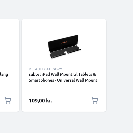
DEFAULT CATEGORY
TILBEHØR
 lang
subtel iPad Wall Mount til Tablets &
18-dels t
Smartphones - Universal Wall Mount
Pentalob
tooth-
mobil Holder 3M Stick-On klæbende
skruetræ
ner,
beslag til iPad, iPhone, Samsung,
reparati
d
Android & mere
macbooks
109,00 kr.
79,00 k