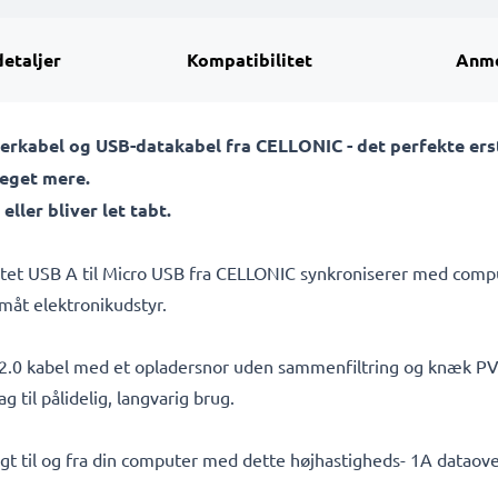
detaljer
Kompatibilitet
Anme
erkabel og USB-datakabel fra CELLONIC - det perfekte erst
eget mere.
ller bliver let tabt.
itet USB A til Micro USB fra CELLONIC synkroniserer med compu
måt elektronikudstyr.
.0 kabel med et opladersnor uden sammenfiltring og knæk PVC p
til pålidelig, langvarig brug.
rtigt til og fra din computer med dette højhastigheds- 1A dataov