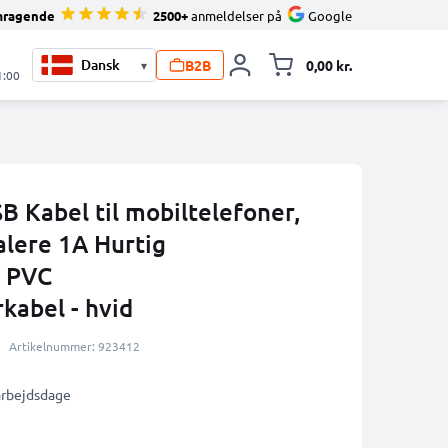
mragende
2500+
anmeldelser på
Google
B2B
0,00 kr.
▾
Toggle minicart, 
1:00
B Kabel til mobiltelefoner,
talere 1A Hurtig
m PVC
kabel - hvid
Artikelnummer: 923412
 arbejdsdage