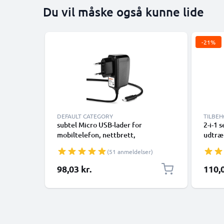
Du vil måske også kunne lide
-21%
DEFAULT CATEGORY
TILBE
subtel Micro USB-lader for
2-i-1 
mobiltelefon, nettbrett,
udtræk
smartklokke, hodetelefon, høyttaler
etbens
(51 anmeldelser)
eller GPS-ladekabel - 1A/1000 mA,
fjernb
1,1 m
kamera
Særlig 
98,03 kr.
110,0