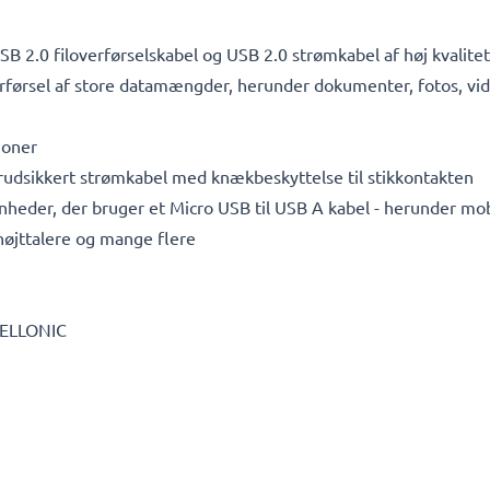
USB 2.0 filoverførselskabel og USB 2.0 strømkabel af høj kvalit
erførsel af store datamængder, herunder dokumenter, fotos, vi
ioner
brudsikkert strømkabel med knækbeskyttelse til stikkontakten
nheder, der bruger et Micro USB til USB A kabel - herunder mo
-højttalere og mange flere
 CELLONIC