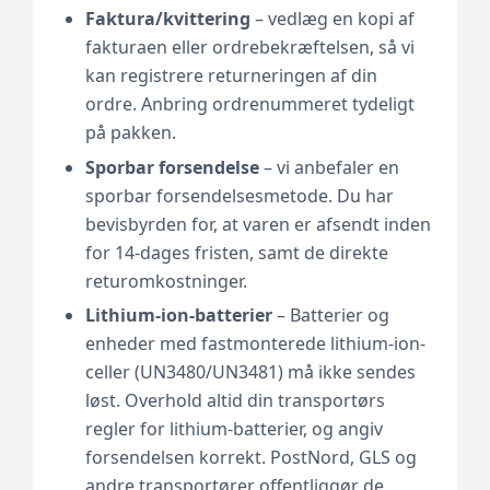
Faktura/kvittering
– vedlæg en kopi af
fakturaen eller ordrebekræftelsen, så vi
kan registrere returneringen af din
ordre. Anbring ordrenummeret tydeligt
på pakken.
Sporbar forsendelse
– vi anbefaler en
sporbar forsendelsesmetode. Du har
bevisbyrden for, at varen er afsendt inden
for 14-dages fristen, samt de direkte
returomkostninger.
Lithium-ion-batterier
– Batterier og
enheder med fastmonterede lithium-ion-
celler (UN3480/UN3481) må ikke sendes
løst. Overhold altid din transportørs
regler for lithium-batterier, og angiv
forsendelsen korrekt. PostNord, GLS og
andre transportører offentliggør de