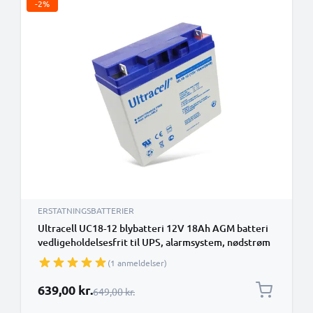
-2%
ERSTATNINGSBATTERIER
Ultracell UC18-12 blybatteri 12V 18Ah AGM batteri
vedligeholdelsesfrit til UPS, alarmsystem, nødstrøm
(1 anmeldelser)
Særlig pris
639,00 kr.
Almindelig pris
649,00 kr.