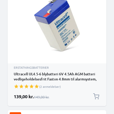
ERSTATNINGSBATTERIER
Ultracell UL4.5-6 blybatteri 6V 4.5Ah AGM batteri
vedligeholdelsesfrit Faston 4.8mm til alarmsystem,
UPS, nødbelysning
(2 anmeldelser)
Særlig pris
139,00 kr.
Almindelig pris
149,00 kr.