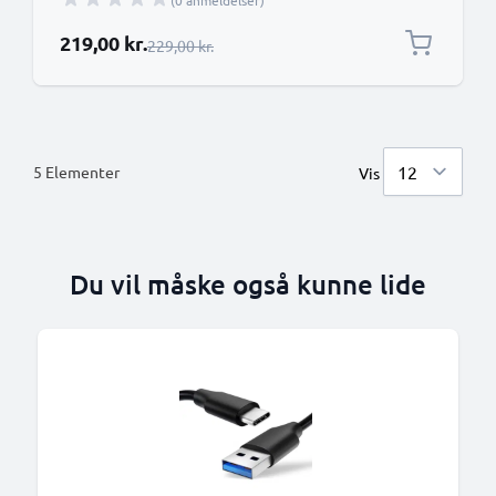
(0 anmeldelser)
Særlig pris
219,00 kr.
Almindelig pris
229,00 kr.
5
Elementer
Vis
Du vil måske også kunne lide