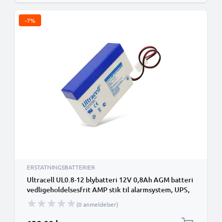
-7%
ERSTATNINGSBATTERIER
Ultracell UL0.8-12 blybatteri 12V 0,8Ah AGM batteri
vedligeholdelsesfrit AMP stik til alarmsystem, UPS,
måleudstyr
(0 anmeldelser)
Særlig pris