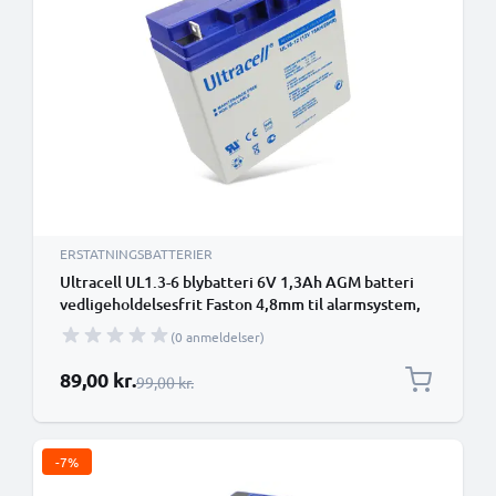
ERSTATNINGSBATTERIER
Ultracell UL1.3-6 blybatteri 6V 1,3Ah AGM batteri
vedligeholdelsesfrit Faston 4,8mm til alarmsystem,
UPS, nødbelysning
(0 anmeldelser)
Særlig pris
89,00 kr.
Almindelig pris
99,00 kr.
-7%