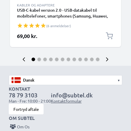
KABLER OG ADAPTERE
USB-C-kabel version 2.0 - USB-datakabel til
mobiltelefoner, smartphones (Samsung, Huawei,
Google Pixel), kameraer (Canon, Panasonic Lumix,
(6 anmeldelser)
Sony, GoPro) og mange flere - 1,0m 3A-
opladerkabel med USB Type C-stik
69,00 kr.
▾
KONTAKT
78 79 3103
info@subtel.dk
Man - Fre: 10:00 - 21:00
Kontaktformular
Fortryd aftale
OM SUBTEL
Om Os