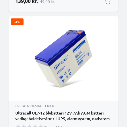
139,00 kr.
Almindelig pris
149,00 kr.
-4%
ERSTATNINGSBATTERIER
Ultracell UL7-12 blybatteri 12V 7Ah AGM batteri
vedligeholdelsesfrit til UPS, alarmsystem, nødstrøm