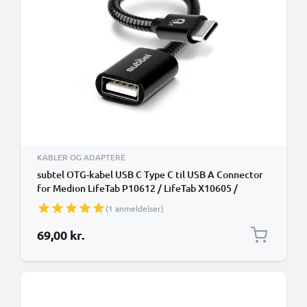
KABLER OG ADAPTERE
subtel OTG-kabel USB C Type C til USB A Connector
for Medion LifeTab P10612 / LifeTab X10605 /
LifeTab X10607 OTG 2.0 Adapter
(1 anmeldelser)
69,00 kr.