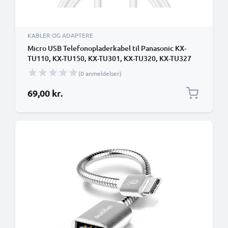
KABLER OG ADAPTERE
Micro USB Telefonopladerkabel til Panasonic KX-
TU110, KX-TU150, KX-TU301, KX-TU320, KX-TU327
1m Hurtig opladning 1A Smartphone datakabel PVC
(0 anmeldelser)
hvid
69,00 kr.