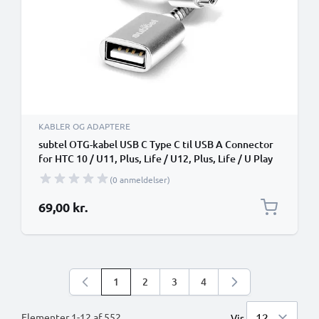
KABLER OG ADAPTERE
subtel OTG-kabel USB C Type C til USB A Connector
for HTC 10 / U11, Plus, Life / U12, Plus, Life / U Play
OTG 2.0 Adapter
(0 anmeldelser)
69,00 kr.
1
2
3
4
Du læser i øjeblikket side
Side
Side
Side
Elementer
1
-
12
af
552
Vis