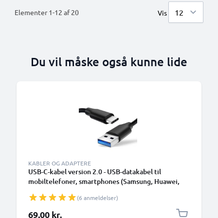
Elementer
1
-
12
af
20
Vis
Du vil måske også kunne lide
KABLER OG ADAPTERE
USB-C-kabel version 2.0 - USB-datakabel til
mobiltelefoner, smartphones (Samsung, Huawei,
Google Pixel), kameraer (Canon, Panasonic Lumix,
(6 anmeldelser)
Sony, GoPro) og mange flere - 1,0m 3A-
opladerkabel med USB Type C-stik
69,00 kr.