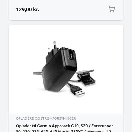
129,00 kr.
OPLADERE OG STRØMFORSYNINGER
Oplader til Garmin Approach G10, S20 / Forerunner
30, 230, 235, 645, 645 Music, 735XT / vivomove HR -