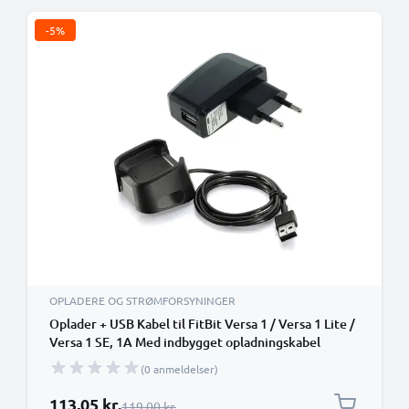
-5%
OPLADERE OG STRØMFORSYNINGER
Oplader + USB Kabel til FitBit Versa 1 / Versa 1 Lite /
Versa 1 SE, 1A Med indbygget opladningskabel
(0 anmeldelser)
Særlig pris
113,05 kr.
Almindelig pris
119,00 kr.