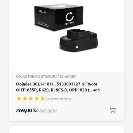
OPLADERE OG STRØMFORSYNINGER
Oplader BCL14181H, 5133001127 til Ryobi
OHT1855R, P620, R18CS-0, OPP1820 (Li-ion
Akkus<br>NiCD Akkus<br>NiMH Akkus, 12V / 14.4V
(3 anmeldelser)
/ 18V) BCL14181H,5133001127 Lader
Særlig pris
269,00 kr.
Almindelig pris
309,00 kr.