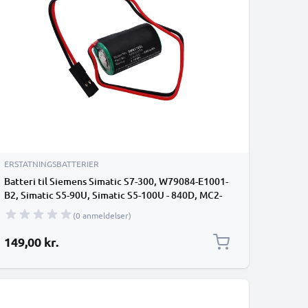
ERSTATNINGSBATTERIER
Batteri til Siemens Simatic S7-300, W79084-E1001-
B2, Simatic S5-90U, Simatic S5-100U - 840D, MC2-
BAT-AB, 575332TA, 6FC5247-0AA18-0AA0
(0 anmeldelser)
(900mAh ) reservebatteri
149,00 kr.