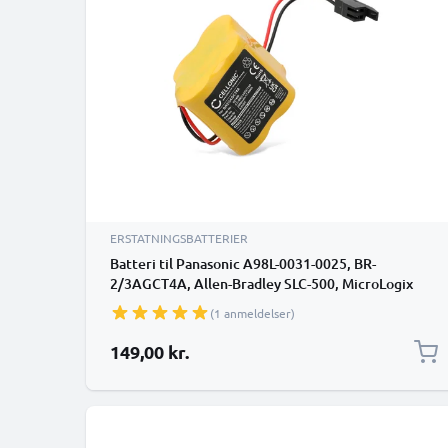
ERSTATNINGSBATTERIER
Batteri til Panasonic A98L-0031-0025, BR-
2/3AGCT4A, Allen-Bradley SLC-500, MicroLogix
1400, MicroLogix 1500 A98L00310025,
(1 anmeldelser)
BR2/3AGCT4A (2900mAh, 6V) fra subtel
149,00 kr.