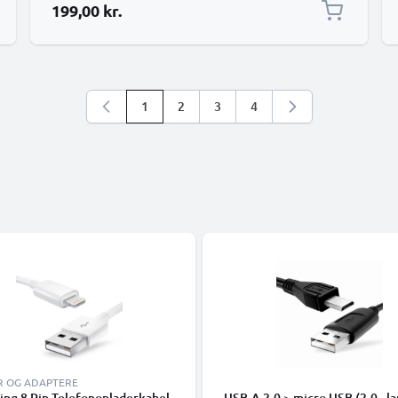
199,00 kr.
1
2
3
4
Du læser i øjeblikket side
Side
Side
Side
R OG ADAPTERE
ing 8 Pin Telefonopladerkabel
USB-A 2.0 > micro USB (2.0 - la