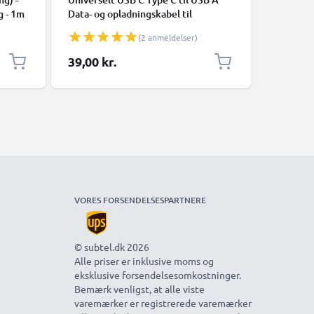
g - 1m
Data- og opladningskabel til
Hurtig d
mobiltelefoner, tablets, GPS,
Opladnin
(2 anmeldelser)
højttalere - 3A Hurtig dataoverførsel
1m Nylon Opladerkabel - Sort
39,00 kr.
59,00 k
VORES FORSENDELSESPARTNERE
© subtel.dk 2026
Alle priser er inklusive moms og
eksklusive forsendelsesomkostninger.
Bemærk venligst, at alle viste
varemærker er registrerede varemærker