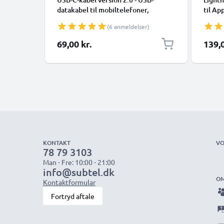
datakabel til mobiltelefoner,
til Ap
smartphones (Samsung, Huawei,
XR, 8,
(6 anmeldelser)
Google Pixel), kameraer (Canon,
Smart
Panasonic Lumix, Sony, GoPro) og
69,00 kr.
139,0
mange flere - 1,0m 3A-opladerkabel
med USB Type C-stik
KONTAKT
VO
78 79 3103
Man - Fre: 10:00 - 21:00
info@subtel.dk
OM
Kontaktformular
Fortryd aftale