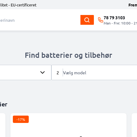
litet - EU-certificeret
Fre
78 79 3103
Man - Fre: 10:00 - 2
Find batterier og tilbehør
2
Vælg model
ier
-17%