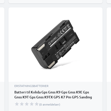
ERSTATNINGSBATTERIER
Batteri til Kolida Gps Gnss K9 Gps Gnss K9E Gps
Gnss K9T Gps Gnss K9TX GPS K7 Pin GPS Sanding
L7402W - BTKD-L7402W (2200mAh)
(0 anmeldelser)
udskiftsningsbatteri