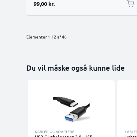
99,00 kr.
Elementer
1
-
12
af
46
Du vil måske også kunne lide
KABLER OG ADAPTERE
KABLE
USB-C-kabel version 2.0 - USB-
Lightn