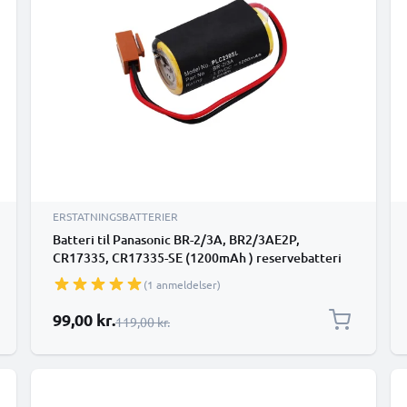
ERSTATNINGSBATTERIER
Batteri til Panasonic BR-2/3A, BR2/3AE2P,
CR17335, CR17335-SE (1200mAh ) reservebatteri
(1 anmeldelser)
Særlig pris
99,00 kr.
Almindelig pris
119,00 kr.