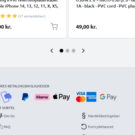
ple iPhone 14, 13, 12, 11, X, XS,
1A - black - PVC cord - PVC plu
 7, SE 1m Hurtig opladning
(37 anmeldelser)
phone datakabel hvid
0 kr.
49,00 kr.
RES BETALINGSMULIGHEDER
 SUBTEL
Om Os
Handelsbetingelser
FAQ
Fortrydelsesret