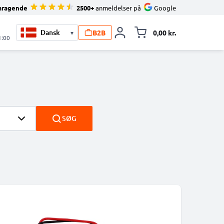
mragende
2500+
anmeldelser på
Google
B2B
0,00 kr.
▾
Toggle minicart, 
1:00
SØG