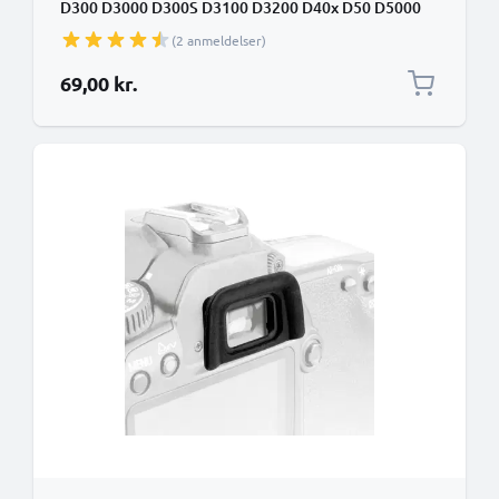
D300 D3000 D300S D3100 D3200 D40x D50 D5000
D5100 D5200 D5300 D60 D600 D610 D70 D7000
(2 anmeldelser)
D70s D7100 DK-5 Plast Ekstra Anti-Glare EVF Eye
Piece View Finder Cover Hood Cap
69,00 kr.