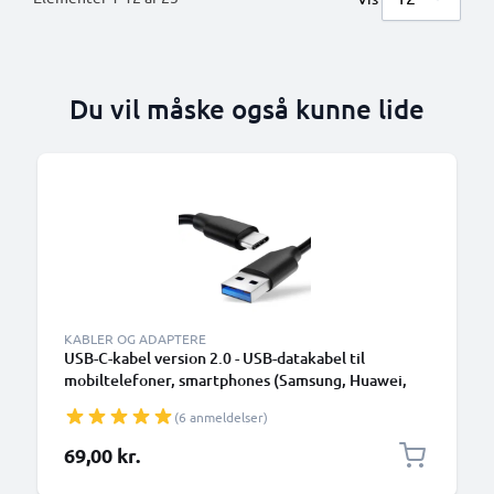
Du vil måske også kunne lide
KABLER OG ADAPTERE
USB-C-kabel version 2.0 - USB-datakabel til
mobiltelefoner, smartphones (Samsung, Huawei,
Google Pixel), kameraer (Canon, Panasonic Lumix,
(6 anmeldelser)
Sony, GoPro) og mange flere - 1,0m 3A-
opladerkabel med USB Type C-stik
69,00 kr.