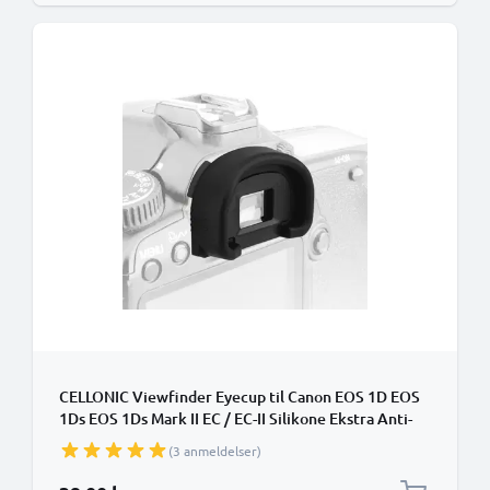
CELLONIC Viewfinder Eyecup til Canon EOS 1D EOS
1Ds EOS 1Ds Mark II EC / EC-II Silikone Ekstra Anti-
Glare EVF Eye Piece View Finder Cover Hood Cap
(3 anmeldelser)