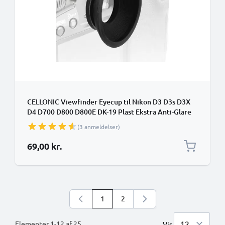
CELLONIC Viewfinder Eyecup til Nikon D3 D3s D3X
D4 D700 D800 D800E DK-19 Plast Ekstra Anti-Glare
EVF Eye Piece View Finder Cover Hood Cap
(3 anmeldelser)
69,00 kr.
1
2
Du læser i øjeblikket side
Side
Elementer
1
-
12
af
25
Vis