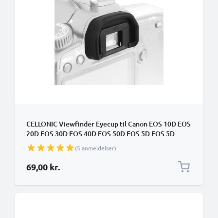
CELLONIC Viewfinder Eyecup til Canon EOS 10D EOS
20D EOS 30D EOS 40D EOS 50D EOS 5D EOS 5D
Mark II EOS 60D EOS 6D EOS 70D EOS 80D EB
(5 anmeldelser)
Silikone Ekstra Anti-Glare EVF Eye Piece View
Finder Cover Hood Cap
69,00 kr.