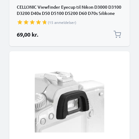
CELLONIC Viewfinder Eyecup til Nikon D3000 D3100
D3200 D40x D50 D5100 D5200 D60 D70s Silikone
Ekstra Anti-Glare EVF Eye Piece View Finder Cover
(15 anmeldelser)
Hood Cap
69,00 kr.