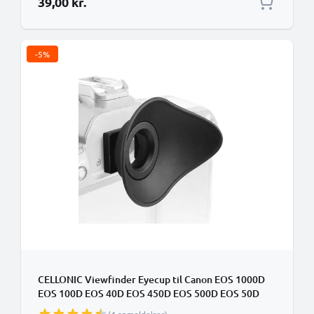
39,00 kr.
-5%
CELLONIC Viewfinder Eyecup til Canon EOS 1000D
EOS 100D EOS 40D EOS 450D EOS 500D EOS 50D
EOS 5D EOS 5D Mark II EOS 60D EOS 6D EOS 77D EF,