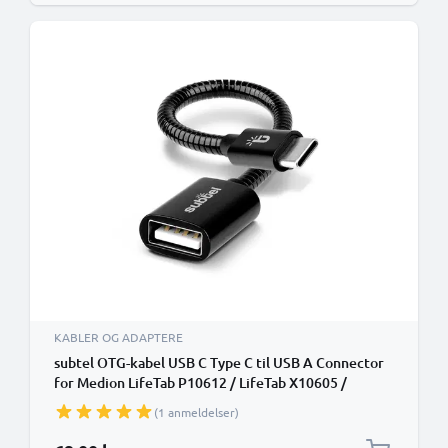
KABLER OG ADAPTERE
subtel OTG-kabel USB C Type C til USB A Connector
for Medion LifeTab P10612 / LifeTab X10605 /
LifeTab X10607 OTG 2.0 Adapter
(1 anmeldelser)