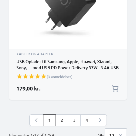
KABLER OG ADAPTERE
USB Oplader til Samsung, Apple, Huawei, Xiaomi,
Sony, ... med USB PD Power Delivery 57W - 5.4A USB
hurtigoplader Strømstik til socket
(3 anmeldelser)
Opladningsadapter
179,00 kr.
1
2
3
4
Du læser i øjeblikket side
Side
Side
Side
Elementer
1
-
12
af
1799
Vis