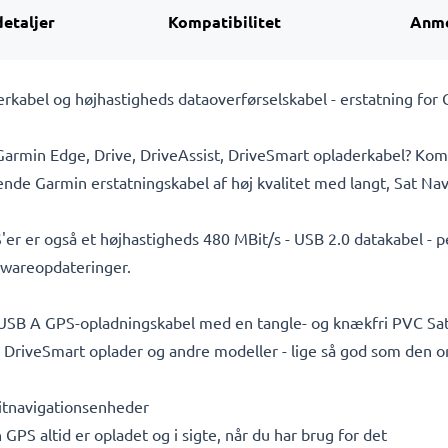
detaljer
Kompatibilitet
Anme
rkabel og højhastigheds dataoverførselskabel - erstatning for
e Garmin Edge, Drive, DriveAssist, DriveSmart opladerkabel? Kom
dende Garmin erstatningskabel af høj kvalitet med langt, Sat Nav
er er også et højhastigheds 480 MBit/s - USB 2.0 datakabel - p
mwareopdateringer.
il USB A GPS-opladningskabel med en tangle- og knækfri PVC Sat
, DriveSmart oplader og andre modeller - lige så god som den or
llitnavigationsenheder
 GPS altid er opladet og i sigte, når du har brug for det