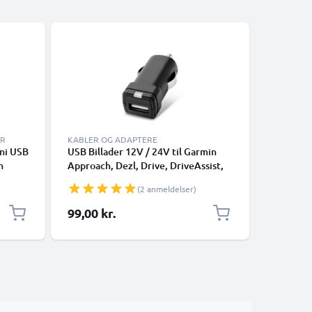
ER
KABLER OG ADAPTERE
OPLADER
ini USB
USB Billader 12V / 24V til Garmin
subtel 12
n
Approach, Dezl, Drive, DriveAssist,
Sat Nav 
DriveSmart, Edge, eTrex, GPSMAP,
Edge, Dri
(2 anmeldelser)
ex,
Nüvi, Oregon, Zumo USB
DriveSma
Opladningsadapter Oplader
GPSMAP 
99,00 kr.
99,00 k
 1m
Cigarett
oplader ti