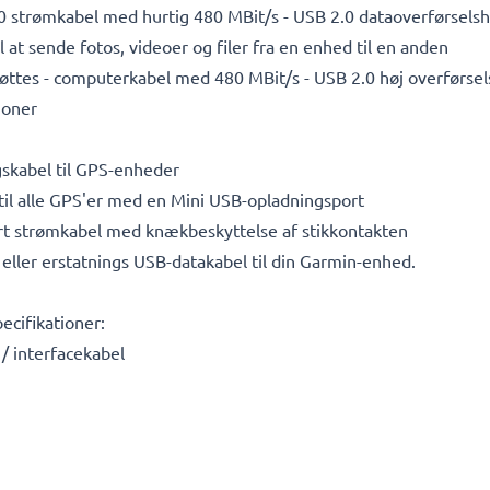
0 strømkabel med hurtig 480 MBit/s - USB 2.0 dataoverførselshas
l at sende fotos, videoer og filer fra en enhed til en anden
ttes - computerkabel med 480 MBit/s - USB 2.0 høj overførse
ioner
gskabel til GPS-enheder
til alle GPS'er med en Mini USB-opladningsport
ert strømkabel med knækbeskyttelse af stikkontakten
eller erstatnings USB-datakabel til din Garmin-enhed.
ecifikationer:
/ interfacekabel