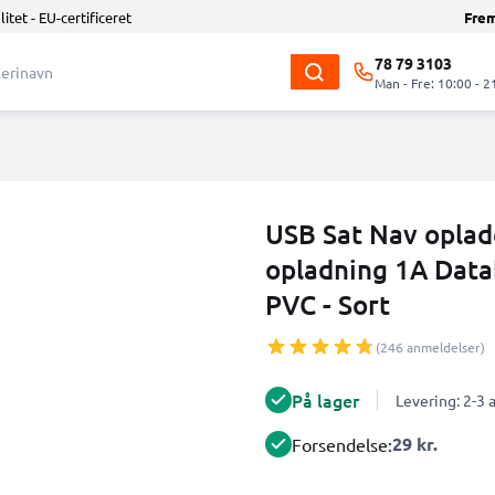
litet - EU-certificeret
Fre
78 79 3103
Man - Fre: 10:00 - 2
USB Sat Nav oplad
opladning 1A Data
PVC - Sort
(246 anmeldelser)
På lager
Levering: 2-3
29 kr.
Forsendelse: