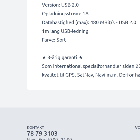
Version: USB 2.0
Opladningsstrøm: 1A
Datahastighed (max): 480 MBit/s - USB 2.0
1m lang USB-ledning
Farve: Sort
★ 3-årig garanti ★
Som international specialforhandler siden 20
kvalitet til GPS, SatNav, Navi m.m. Derfor 
KONTAKT
VO
78 79 3103
Man - Fre: 10:00 - 21:00