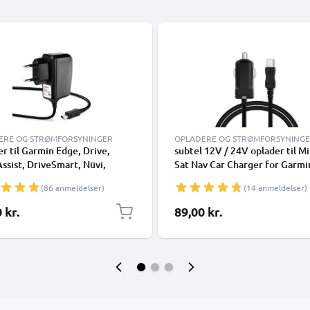
ERE OG STRØMFORSYNINGER
OPLADERE OG STRØMFORSYNING
r til Garmin Edge, Drive,
subtel 12V / 24V oplader til M
ssist, DriveSmart, Nüvi,
Sat Nav Car Charger for Garmi
n, eTrex, GPSMAP, 2A /
Edge, Drive, DriveAssist,
(86 anmeldelser)
(14 anmeldelser)
A Med indbygget
DriveSmart, Nüvi, Oregon, eTr
ningskabel 1,2m
GPSMAP 2.4A / 2400mA GPS
 kr.
89,00 kr.
Cigarette Lighter Adapter m/
oplader til bil