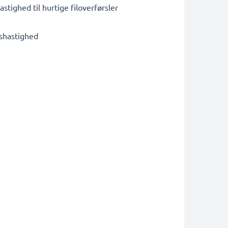
tighed til hurtige filoverførsler
lshastighed