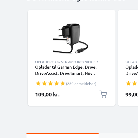
OPLADERE OG STRØMFORSYNINGER
OPLAD
Oplader til Garmin Edge, Drive,
Oplade
DriveAssist, DriveSmart, Nüvi,
DriveA
Oregon, eTrex, GPSMAP, 1A /
Orego
(280 anmeldelser)
1000mA Med indbygget
2000m
opladningskabel 1.1m
oplad
109,00 kr.
99,00