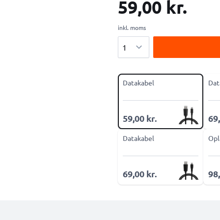
59,00 kr.
inkl. moms
Antal
Datakabel
Dat
59,00 kr.
69,
Datakabel
Opl
69,00 kr.
98,