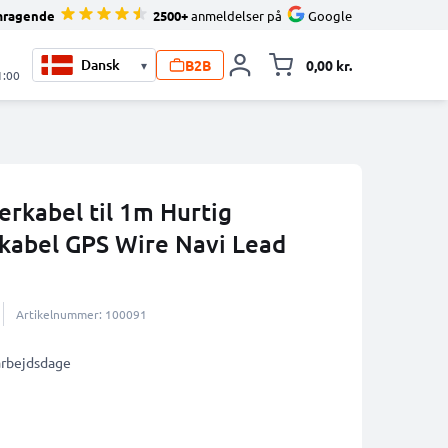
mragende
2500+
anmeldelser på
Google
B2B
0,00 kr.
▾
Toggle minicart, 
1:00
erkabel til 1m Hurtig
kabel GPS Wire Navi Lead
Artikelnummer: 100091
 arbejdsdage