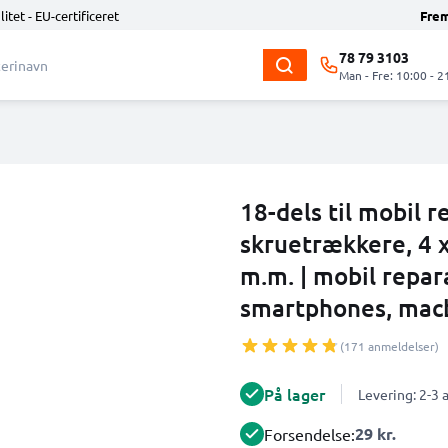
litet - EU-certificeret
Fre
78 79 3103
Man - Fre: 10:00 - 2
18-dels til mobil 
skruetrækkere, 4 
m.m. | mobil repar
smartphones, macb
(171 anmeldelser)
På lager
Levering: 2-3
29 kr.
Forsendelse: