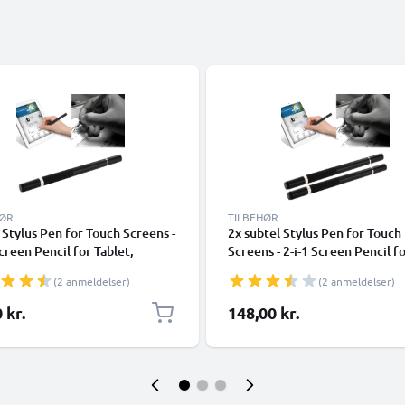
HØR
TILBEHØR
 Stylus Pen for Touch Screens -
2x subtel Stylus Pen for Touch
Screen Pencil for Tablet,
Screens - 2-i-1 Screen Pencil f
on, Android Touchscreen med
Tablet, Telefon, Android
(2 anmeldelser)
(2 anmeldelser)
tive spidser / Nibs for iPad,
Touchscreen med kapacitive s
, Samsung, Kindle Fire - Sølv
/ Nibs for iPad, iPhone, Samsu
 kr.
148,00 kr.
Kindle Fire - Sølv