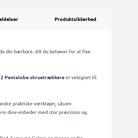
ldelser
Produktsikkerhed
da din bærbare. Alt du behøver for at fixe
2 Pentalobe skruetrækkere
er velegnet til
ndre praktiske værktøjer, såsom
arere dine enheder med stor præcision og
e, iPad, Samsung Galaxy og mange andre.