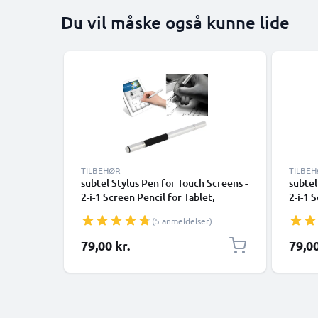
Du vil måske også kunne lide
TILBEHØR
TILBE
subtel Stylus Pen for Touch Screens -
subtel
2-i-1 Screen Pencil for Tablet,
2-i-1 
Telefon, Android Touchscreen med
Telef
(5 anmeldelser)
kapacitive spidser / Nibs for iPad,
kapaci
iPhone, Samsung, Kindle Fire - Sølv
iPhone
79,00 kr.
79,00