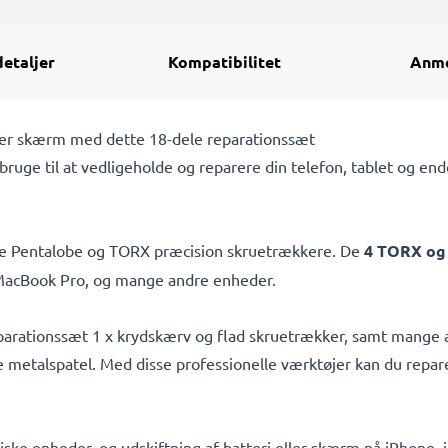
detaljer
Kompatibilitet
Anme
eller skærm med dette 18-dele reparationssæt
bruge til at vedligeholde og reparere din telefon, tablet og end
iske Pentalobe og TORX præcision skruetrækkere. De
4 TORX og 
 MacBook Pro, og mange andre enheder.
arationssæt 1 x krydskærv og flad skruetrækker, samt mange a
lle metalspatel. Med disse professionelle værktøjer kan du rep
oniske enheder, og udskiftning af batteri eller skærm på iPhon