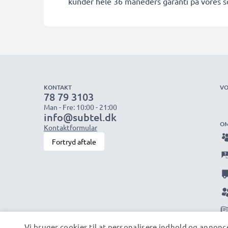
kunder hele 36 måneders garanti på vores s
KONTAKT
VO
78 79 3103
Man - Fre: 10:00 - 21:00
info@subtel.dk
OM
Kontaktformular
Fortryd aftale
Vi bruger cookies til at personalisere indhold og annonce