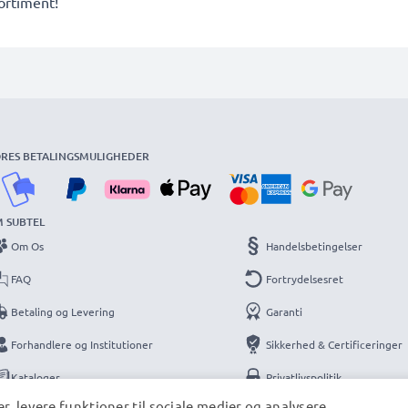
ortiment!
RES BETALINGSMULIGHEDER
 SUBTEL
Om Os
Handelsbetingelser
FAQ
Fortrydelsesret
Betaling og Levering
Garanti
Forhandlere og Institutioner
Sikkerhed & Certificeringer
Kataloger
Privatlivspolitik
r, levere funktioner til sociale medier og analysere