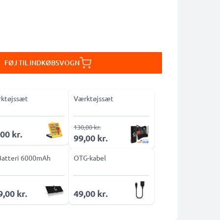
FØJ TIL INDKØBSVOGN
ktøjssæt
Værktøjssæt
130,00 kr.
00 kr.
99,00 kr.
Batteri 6000mAh
OTG-kabel
,00 kr.
49,00 kr.