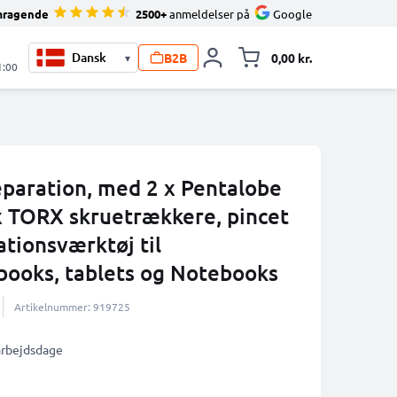
mragende
2500+
anmeldelser på
Google
B2B
0,00 kr.
▾
Toggle minicart, 
1:00
reparation, med 2 x Pentalobe
x TORX skruetrækkere, pincet
ationsværktøj til
ooks, tablets og Notebooks
Artikelnummer: 919725
 arbejdsdage