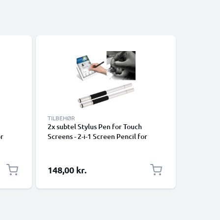
TILBEHØR
TILBEHØR
2x subtel Stylus Pen for Touch
2x subtel
or
Screens - 2-i-1 Screen Pencil for
Screens -
Tablet, Telefon, Android
Tablet, 
pidser
Touchscreen med kapacitive spidser
Touchscr
ng,
/ Nibs for iPad, iPhone, Samsung,
/ Nibs fo
148,00 kr.
119,00 
Kindle Fire - Sølv
Kindle Fi