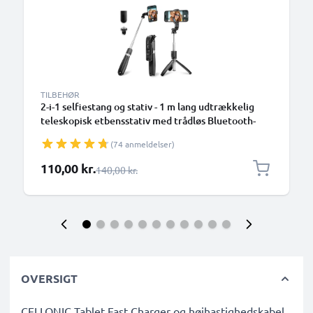
TILBEHØR
2-i-1 selfiestang og stativ - 1 m lang udtrækkelig
teleskopisk etbensstativ med trådløs Bluetooth-
fjernbetjening til mobiltelefoner, kameraer,
(74 anmeldelser)
iPhone, GoPro - sort
Særlig pris
110,00 kr.
Almindelig pris
140,00 kr.
OVERSIGT
CELLONIC Tablet Fast Charger og højhastighedskabel