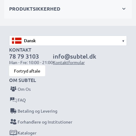
Celletype
: Lithiumion
PRODUKTSIKKERHED
Farve
: sort
★ 3 års garanti ★
Vi har siden 2004 ageret som international
▾
specialforhandler og vi ved, hvad det kommer an på
KONTAKT
78 79 3103
info@subtel.dk
ved højkvalitetsprodukter. Derfor giver sikrer vi dig en
Man - Fre: 10:00 - 21:00
Kontaktformular
garanti på 36 måneder!
Fortryd aftale
OM SUBTEL
Om Os
FAQ
Betaling og Levering
Forhandlere og Institutioner
Kataloger