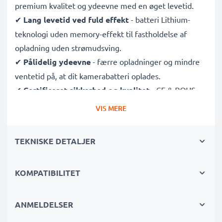
premium kvalitet og ydeevne med en øget levetid.
✔
Lang levetid ved fuld effekt
- batteri Lithium-
teknologi uden memory-effekt til fastholdelse af
opladning uden strømudsving.
✔
Pålidelig ydeevne
- færre opladninger og mindre
ventetid på, at dit kamerabatteri oplades.
✔
Certificeret sikkerhed og kvalitet
- CE & ROHS
certificeret, A klasse batteri med beskyttelse mod
VIS MERE
kortslutning, overophedning og overspænding.
✔
Grundig og omfattende test
- hver battericelle
TEKNISKE DETALJER
testes for at sikre, at alle sikkerhedskrav er opfyldt, og
at de holder og opretholder den korrekte kapacitet.
KOMPATIBILITET
Batteri til kamera specifikationer:
Kapacitet
: 600mAh
ANMELDELSER
Spænding
: 3.6V - 3.7V