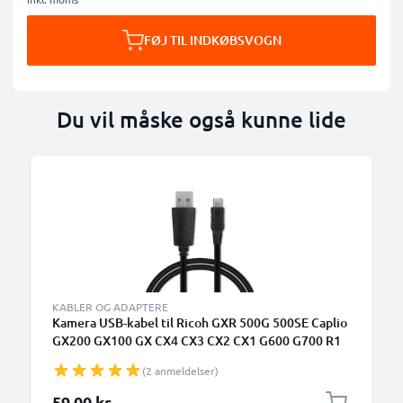
FØJ TIL INDKØBSVOGN
Du vil måske også kunne lide
KABLER OG ADAPTERE
Kamera USB-kabel til Ricoh GXR 500G 500SE Caplio
GX200 GX100 GX CX4 CX3 CX2 CX1 G600 G700 R1
R1s R2 R3 R5 R6 R7 R8 R10 1m Hurtig opladning af
(2 anmeldelser)
datakabel til kamera 1A Opladerledning PVC - Sort
59,00 kr.