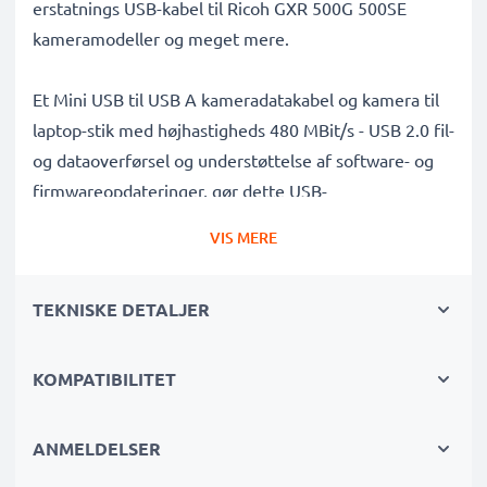
erstatnings USB-kabel til Ricoh GXR 500G 500SE
kameramodeller og meget mere.
Et Mini USB til USB A kameradatakabel og kamera til
laptop-stik med højhastigheds 480 MBit/s - USB 2.0 fil-
og dataoverførsel og understøttelse af software- og
firmwareopdateringer, gør dette USB-
overførselskabel det muligt at overføre videoer og
VIS MERE
fotos hurtigt, sikkert og trygt fra dit kamera til enhver
USB-kompatibel computer, USB-hub eller
TEKNISKE DETALJER
fotoprinter/dockingstation.
Dataoverførselskabel af høj kvalitet til tilslutning af dit
KOMPATIBILITET
kamera til din computer
✔ Overfør data på kortest mulig tid - USB 2.0
ANMELDELSER
strømkabel med hurtig 480 MBit/s - USB 2.0