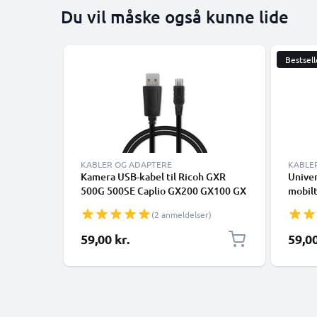
Du vil måske også kunne lide
Bestsell
KABLER OG ADAPTERE
KABLE
Kamera USB-kabel til Ricoh GXR
Univer
500G 500SE Caplio GX200 GX100 GX
mobilt
CX4 CX3 CX2 CX1 G600 G700 R1 R1s
højtta
(2 anmeldelser)
R2 R3 R5 R6 R7 R8 R10 1m Hurtig
1m PV
opladning af datakabel til kamera 1A
Sort
59,00 kr.
59,00
Opladerledning PVC - Sort