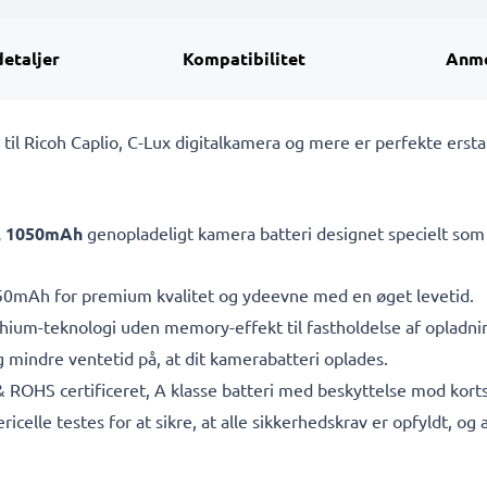
detaljer
Kompatibilitet
Anme
l Ricoh Caplio, C-Lux digitalkamera og mere er perfekte erstatn
7V, 1050mAh
genopladeligt kamera batteri designet specielt som 
0mAh for premium kvalitet og ydeevne med en øget levetid.
ithium-teknologi uden memory-effekt til fastholdelse af opladn
 mindre ventetid på, at dit kamerabatteri oplades.
& ROHS certificeret, A klasse batteri med beskyttelse mod kor
ericelle testes for at sikre, at alle sikkerhedskrav er opfyldt, o