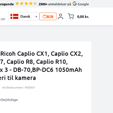
mragende
2500+
anmeldelser på
Google
B2B
0,00 kr.
▾
Toggle minicart, 
1:00
 Ricoh Caplio CX1, Caplio CX2,
7, Caplio R8, Caplio R10,
Lux 3 - DB-70,BP-DC6 1050mAh
ri til kamera
Artikelnummer: 900001
 arbejdsdage