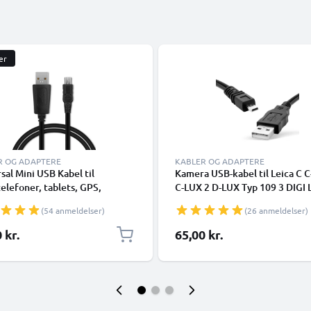
er
R OG ADAPTERE
KABLER OG ADAPTERE
sal Mini USB Kabel til
Kamera USB-kabel til Leica C 
elefoner, tablets, GPS,
C-LUX 2 D-LUX Typ 109 3 DIGI 
lere 1A Hurtig dataoverførsel
V-LUX 1 C-LUX 3 V-LUX Typ 11
(54 anmeldelser)
(26 anmeldelser)
C Opladning/opladerkabel -
Hurtig opladning af datakabel t
kamera Opladerledning PVC - 
 kr.
65,00 kr.