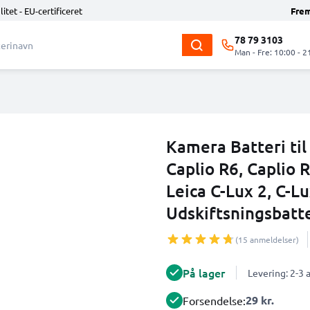
litet - EU-certificeret
Fre
78 79 3103
Man - Fre: 10:00 - 2
Kamera Batteri til
Caplio R6, Caplio R
Leica C-Lux 2, C-
Udskiftsningsbatte
(15 anmeldelser)
På lager
Levering: 2-3
29 kr.
Forsendelse: