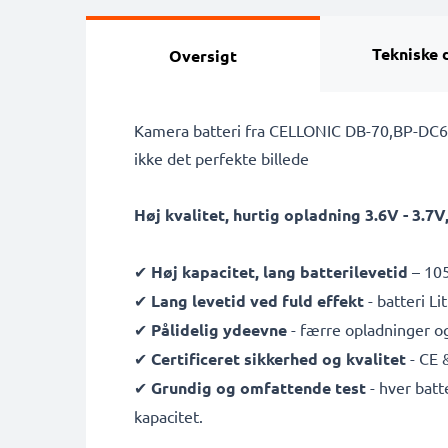
Tekniske 
Oversigt
Kamera batteri fra CELLONIC DB-70,BP-DC6 ti
ikke det perfekte billede
Høj kvalitet, hurtig opladning 3.6V - 3.
✔
Høj kapacitet, lang batterilevetid
– 105
✔
Lang levetid ved fuld effekt
- batteri L
✔
Pålidelig ydeevne
- færre opladninger og
✔
Certificeret sikkerhed og kvalitet
- CE 
✔
Grundig og omfattende test
- hver batt
kapacitet.