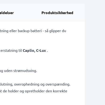
ldelser
Produktsikkerhed
ing eller backup batteri - så glipper du
erstatning til
Caplio, C-Lux
.
ing uden strømudsving.
tslutning, overophedning og overspænding.
g at de holder og opretholder den korrekte