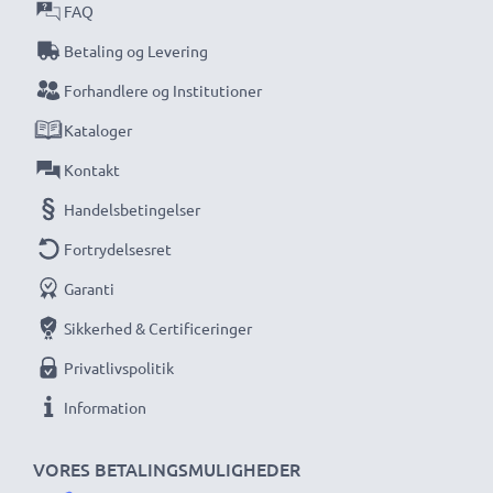
★ 3 års garanti ★
FAQ
Vi har siden 2004 ageret som international
Betaling og Levering
specialforhandler og vi ved, hvad det kommer an på
Forhandlere og Institutioner
ved højkvalitetsprodukter. Derfor giver vi dig en
Kataloger
garanti på 36 måneder!
Kontakt
Handelsbetingelser
Fortrydelsesret
Garanti
Sikkerhed & Certificeringer
Privatlivspolitik
Information
VORES BETALINGSMULIGHEDER