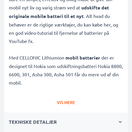
mobil nyt liv og varig strøm ved at
udskifte det
originale mobile batteri til et nyt
. Alt hvad du
behøver er de rigtige værktøjer, du kan købe her, og
en god video-tutorial til fjernelse af batterier på
YouTube fx.
Med CELLONIC Lithiumion
mobil batterier
der er
designet til Nokia som udskiftningsbatteri Nokia 8800,
6600, 301, Asha 300, Asha 501 får du mere ud af din
mobil.
✔
Udskiftningsbatteri af høj kvalitet og høj
VIS MERE
Kapacitet: 1000mAh
✔
Lang levetid
- takket være højmoderne – giver dit
TEKNISKE DETALJER
mobil batteri lang levetid