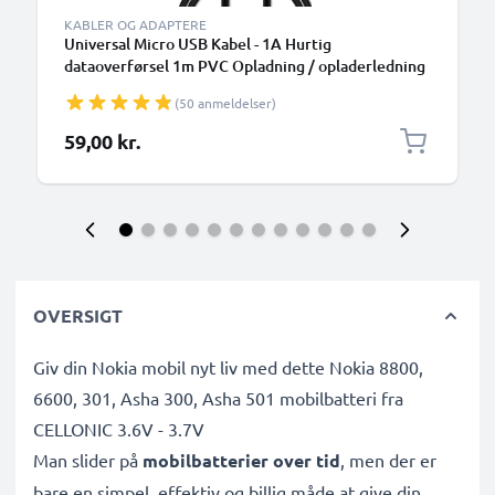
KABLER OG ADAPTERE
Universal Micro USB Kabel - 1A Hurtig
dataoverførsel 1m PVC Opladning / opladerledning
- Sort
(50 anmeldelser)
59,00 kr.
OVERSIGT
Giv din Nokia mobil nyt liv med dette Nokia 8800,
6600, 301, Asha 300, Asha 501 mobilbatteri fra
CELLONIC 3.6V - 3.7V
Man slider på
mobilbatterier over tid
, men der er
bare en simpel, effektiv og billig måde at give din