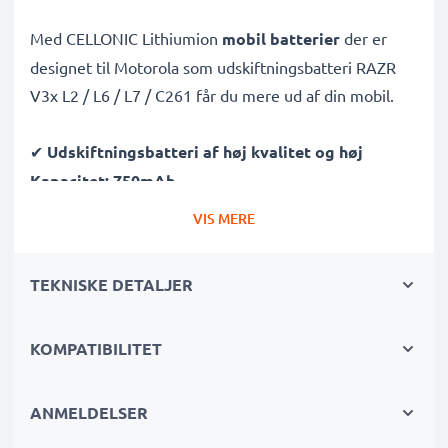
Med CELLONIC Lithiumion
mobil batterier
der er
designet til Motorola som udskiftningsbatteri RAZR
V3x L2 / L6 / L7 / C261 får du mere ud af din mobil.
✔
Udskiftningsbatteri af høj kvalitet og høj
Kapacitet: 750mAh
✔
Lang levetid
- takket være højmoderne Lithium-
VIS MERE
teknologi uden memory-effekt – giver dit mobil
batteri lang levetid
TEKNISKE DETALJER
✔
Garanteret sikkerhed
: kortslutnings-,
overhednings- og overspændingsbeskyttet
KOMPATIBILITET
✔ Hver enkelt celle i batterierne testes separat for at
kunne leve op til
de højeste professionelle krav
✔
100% kompatibel udskiftning
af dine originale
ANMELDELSER
batterier