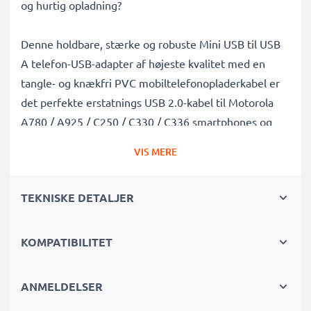
og hurtig opladning?
Denne holdbare, stærke og robuste Mini USB til USB
A telefon-USB-adapter af højeste kvalitet med en
tangle- og knækfri PVC mobiltelefonopladerkabel er
det perfekte erstatnings USB 2.0-kabel til Motorola
A780 / A925 / C250 / C330 / C336 smartphones og
andre modeller.
VIS MERE
Oplad din Motorola telefon hurtigt med denne hurtig
TEKNISKE DETALJER
opladning 1A telefonbatterioplader, der også fungerer
som et højhastigheds 480 MBit/s - USB 2.0
mobildatakabel til synkronisering og overførsel af filer
KOMPATIBILITET
til og fra computere og andre enheder.
ANMELDELSER
Højhastigheds- Mini USB til USB A opladningskabel til