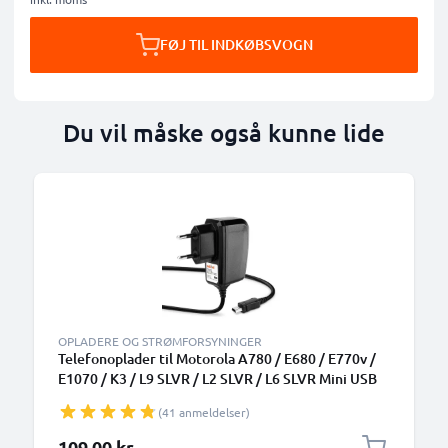
FØJ TIL INDKØBSVOGN
Du vil måske også kunne lide
OPLADERE OG STRØMFORSYNINGER
Telefonoplader til Motorola A780 / E680 / E770v /
E1070 / K3 / L9 SLVR / L2 SLVR / L6 SLVR Mini USB
Smartphone opladerkabel 1.1m 5W 1A / 1000mA
(41 anmeldelser)
109,00 kr.