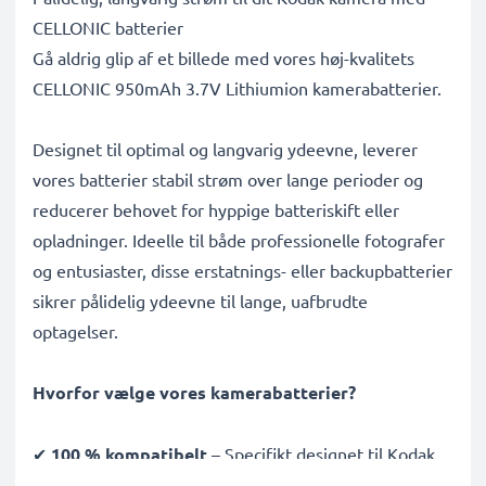
CELLONIC batterier
Gå aldrig glip af et billede med vores høj-kvalitets
CELLONIC 950mAh 3.7V Lithiumion kamerabatterier.
Designet til optimal og langvarig ydeevne, leverer
vores batterier stabil strøm over lange perioder og
reducerer behovet for hyppige batteriskift eller
opladninger. Ideelle til både professionelle fotografer
og entusiaster, disse erstatnings- eller backupbatterier
sikrer pålidelig ydeevne til lange, uafbrudte
optagelser.
Hvorfor vælge vores kamerabatterier?
✔
100 % kompatibelt
– Specifikt designet til Kodak
PIXPRO AZ528, AZ421, AZ422 kameraer og mere. Klik