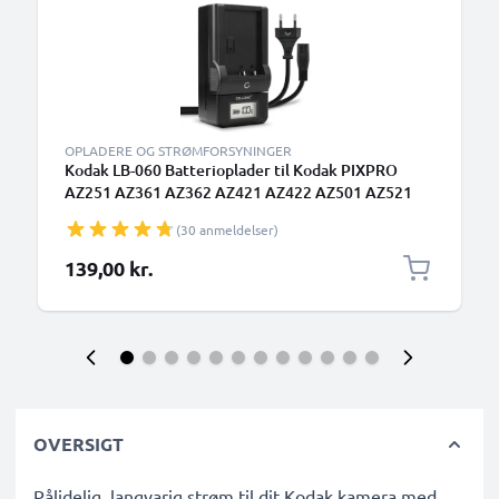
OPLADERE OG STRØMFORSYNINGER
Kodak LB-060 Batterioplader til Kodak PIXPRO
AZ251 AZ361 AZ362 AZ421 AZ422 AZ501 AZ521
AZ522 AZ525 AZ526 AZ527 AZ528 Kamerabatteri
(30 anmeldelser)
fra CELLONIC
139,00 kr.
OVERSIGT
Pålidelig, langvarig strøm til dit Kodak kamera med