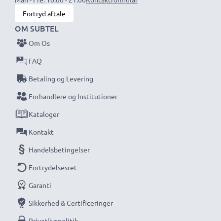
Hvert CELLONIC batteri gennemgår streng
Fortryd aftale
testning for at sikre høj ydeevne og langvarig
OM SUBTEL
strøm. Bestil nu for hurtig levering og 3-års
Om Os
garanti!
FAQ
Betaling og Levering
Forhandlere og Institutioner
Kataloger
Kontakt
Handelsbetingelser
Fortrydelsesret
Garanti
Sikkerhed & Certificeringer
Privatlivspolitik