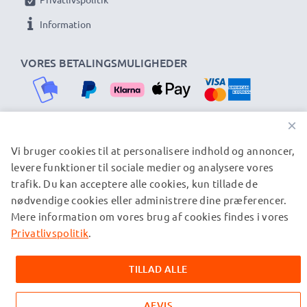
Information
VORES BETALINGSMULIGHEDER
×
Vi bruger cookies til at personalisere indhold og annoncer,
VORES FORSENDELSESPARTNERE
levere funktioner til sociale medier og analysere vores
trafik. Du kan acceptere alle cookies, kun tillade de
nødvendige cookies eller administrere dine præferencer.
© subtel.dk 2026
Mere information om vores brug af cookies findes i vores
Alle priser er inklusive moms og eksklusive
forsendelsesomkostninger. Bemærk venligst, at alle viste
Privatlivspolitik
.
varemærker er registrerede varemærker tilhørende deres
ejere og er nævnt på vores websider udelukkende for at give
TILLAD ALLE
oplysninger om vores produkter.
AFVIS