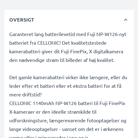
OVERSIGT
Garanteret lang batterilevetid med Fuji NP-W126-nyt
batteriet fra CELLONIC! Det kvalitetstestede
kamerabatteri giver dit Fuji FinePix, X digitalkamera
den nødvendige strøm til billeder af høj kvalitet.
Det gamle kamerabatteri virker ikke længere, eller du
leder efter et batteri eller et ekstra batteri for at få
mere driftstid?
CELLONIC 1140mAh NP-W126 batteri til Fuji FinePix
X-kameraer er den ideelle strømkilde til
udforskningsture, længerevarende fotooptagelser og
lange videooptagelser - uanset om det er i ørkenens
varme eller i minusgrader i sne og is.