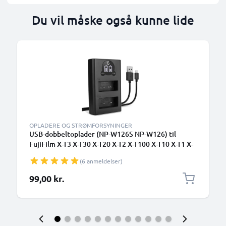
Du vil måske også kunne lide
OPLADERE OG STRØMFORSYNINGER
USB-dobbeltoplader (NP-W126S NP-W126) til
FujiFilm X-T3 X-T30 X-T20 X-T2 X-T100 X-T10 X-T1 X-
Pro3 X-Pro2 X-E3 + 1m + USB Kabel fra CELLONIC
(6 anmeldelser)
99,00 kr.