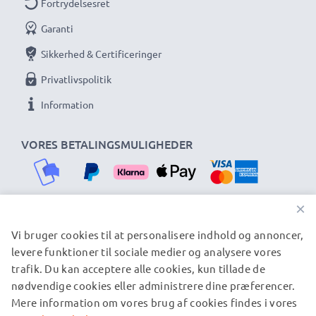
batteripakke
Fortrydelsesret
Garanti
Populært brugt som erstatnings- eller reservebatteri
Sikkerhed & Certificeringer
til spejlreflekskameraer, systemkameraer,
Privatlivspolitik
videokameraer eller videokameraer:
erstatningsbatterier fra CELLONIC giver en pålidelig
Information
strømforsyning til en fordelagtig pris.
VORES BETALINGSMULIGHEDER
★ 3 års garanti på kamerabatterier til Fuji-
videokameraer og fotokameraer ★
Som international specialforhandler siden 2004 ved vi,
×
hvad der er vigtigt, når det drejer sig om Fuji-
Vi bruger cookies til at personalisere indhold og annoncer,
VORES FORSENDELSESPARTNERE
udskiftningsbatterier og genopladelige batterier af høj
levere funktioner til sociale medier og analysere vores
kvalitet til moderne fotoudstyr. Derfor giver vi dig en
trafik. Du kan acceptere alle cookies, kun tillade de
garanti på 36 måneder!
nødvendige cookies eller administrere dine præferencer.
© subtel.dk 2026
Mere information om vores brug af cookies findes i vores
Alle priser er inklusive moms og eksklusive