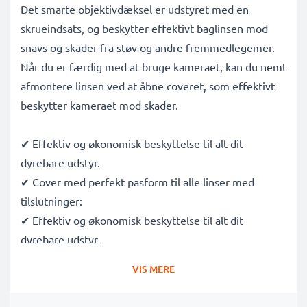
Det smarte objektivdæksel er udstyret med en
skrueindsats, og beskytter effektivt baglinsen mod
snavs og skader fra støv og andre fremmedlegemer.
Når du er færdig med at bruge kameraet, kan du nemt
afmontere linsen ved at åbne coveret, som effektivt
beskytter kameraet mod skader.
✔ Effektiv og økonomisk beskyttelse til alt dit
dyrebare udstyr.
✔ Cover med perfekt pasform til alle linser med
tilslutninger:
✔ Effektiv og økonomisk beskyttelse til alt dit
dyrebare udstyr.
✔ Beskytter linsen mod mindre slag og skader
VIS MERE
✔ Giver ekstra beskyttelse til din linse, så du kan have
den I tasken når du skal på opdagelse