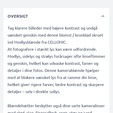
OVERSIGT
Tag klarere billeder med højere kontrast og undgå
uønsket genskin med denne blomst / kronblad skruet
ind Modlysblænde fra CELLONIC.
At fotografere i stærkt lys kan være udfordrende.
Modlys, sidelys og strølys forårsager ofte linseflimmer
og genskin, hvilket kan udvaske kontrast, farver og
detaljer i dine fotos. Denne kamerablænde hjælper
med at blokere uønsket lys fra at ramme din linse,
hvilket giver rigere farver, bedre kontrast og skarpere
detaljer – selv i direkte sollys.
Blændehætter beskytter også dine sarte kameralinser
mod stød, slag, fingeraftryk, regn, støv og sand,