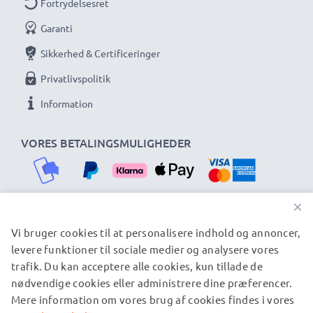
Fortrydelsesret
Garanti
Sikkerhed & Certificeringer
Privatlivspolitik
Information
VORES BETALINGSMULIGHEDER
×
Vi bruger cookies til at personalisere indhold og annoncer,
VORES FORSENDELSESPARTNERE
levere funktioner til sociale medier og analysere vores
trafik. Du kan acceptere alle cookies, kun tillade de
nødvendige cookies eller administrere dine præferencer.
© subtel.dk 2026
Mere information om vores brug af cookies findes i vores
Alle priser er inklusive moms og eksklusive