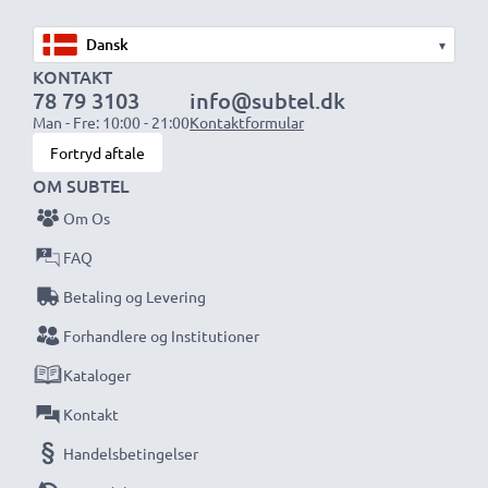
✔ Universel linseafskærmning med skruelåg, passer til
▾
alle objektivets filtergevind med matchende diametre
KONTAKT
78 79 3103
info@subtel.dk
Specifikationer:
Man - Fre: 10:00 - 21:00
Kontaktformular
Diameter:
Ø 58mm
Fortryd aftale
Materiale:
Plast
OM SUBTEL
Form:
blomst / kronblad
Om Os
FAQ
Strålende fotofarver og detaljer med denne
Betaling og Levering
blomst / kronblad skruet ind Modlysblænde fra
Forhandlere og Institutioner
CELLONIC. Bestil nu for hurtig levering og 3 års
garanti!
Kataloger
Kontakt
Handelsbetingelser