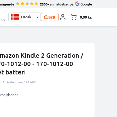
mragende
2500+
anmeldelser på
Google
B2B
0,00 kr.
▾
Toggle minicart, 
1:00
 Amazon Kindle 2 Generation /
170-1012-00 - 170-1012-00
t batteri
Artikelnummer: 911493
 arbejdsdage