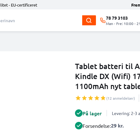
litet - EU-certificeret
Fre
78 79 3103
Man - Fre: 10:00 - 2
Tablet batteri til
Kindle DX (Wifi) 
1100mAh nyt table
(12 anmeldelser)
På lager
Levering: 2-3
29 kr.
Forsendelse: