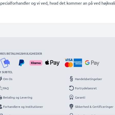
pecialforhandler og vi ved, hvad det kommer an på ved højkvalit
RES BETALINGSMULIGHEDER
 SUBTEL
Om Os
Handelsbetingelser
FAQ
Fortrydelsesret
Betaling og Levering
Garanti
Forhandlere og Institutioner
Sikkerhed & Certificeringer