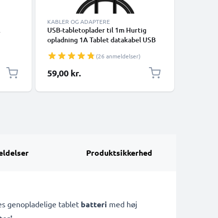
KABLER OG ADAPTERE
OPLADER
A
USB-tabletoplader til 1m Hurtig
subtel Mi
opladning 1A Tablet datakabel USB
Amazon Ki
ort
2.0 Adapter PVC - Sort
/ 8.9 / Ki
(26 anmeldelser)
Kindle P
Tab Pad 
59,00 kr.
98,03 k
og stik 
ldelser
Produktsikkerhed
s genopladelige tablet
batteri
med høj