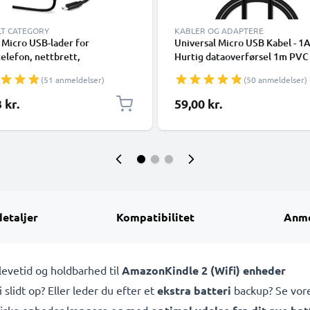
LT CATEGORY
KABLER OG ADAPTERE
 Micro USB-lader for
Universal Micro USB Kabel - 1
elefon, nettbrett,
Hurtig dataoverførsel 1m PVC
lokke, hodetelefon, høyttaler
Opladning / opladerledning - S
(51 anmeldelser)
(50 anmeldelser)
GPS-ladekabel - 1A/1000 mA,
 kr.
59,00 kr.
detaljer
Kompatibilitet
Anme
evetid og holdbarhed til
Amazon
Kindle 2 (Wifi) enheder
i slidt op? Eller leder du efter et
ekstra batteri
backup? Se vore