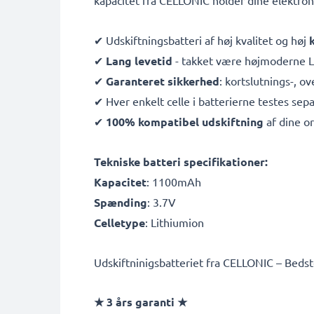
kapacitet fra CELLONIC holder dine elektr
✔ Udskiftningsbatteri af høj kvalitet og høj
✔
Lang levetid
- takket være højmoderne L
✔
Garanteret sikkerhed
: kortslutnings-, 
✔ Hver enkelt celle i batterierne testes sepa
✔
100% kompatibel udskiftning
af dine or
Tekniske batteri specifikationer:
Kapacitet
: 1100mAh
Spænding
: 3.7V
Celletype
: Lithiumion
Udskiftninigsbatteriet fra CELLONIC – Bedste 
★ 3 års garanti ★