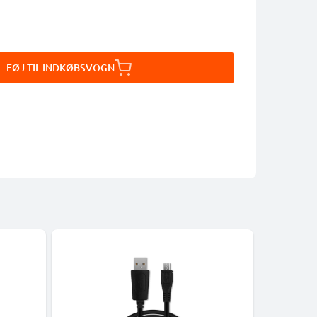
FØJ TIL INDKØBSVOGN