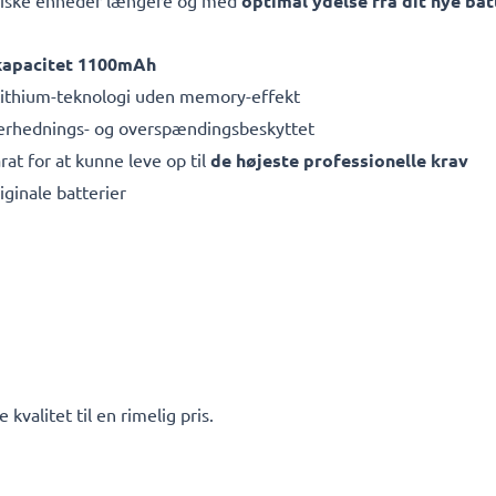
oniske enheder længere og med
optimal ydelse fra dit nye bat
kapacitet 1100mAh
ithium-teknologi uden memory-effekt
overhednings- og overspændingsbeskyttet
rat for at kunne leve op til
de højeste professionelle krav
iginale batterier
kvalitet til en rimelig pris.