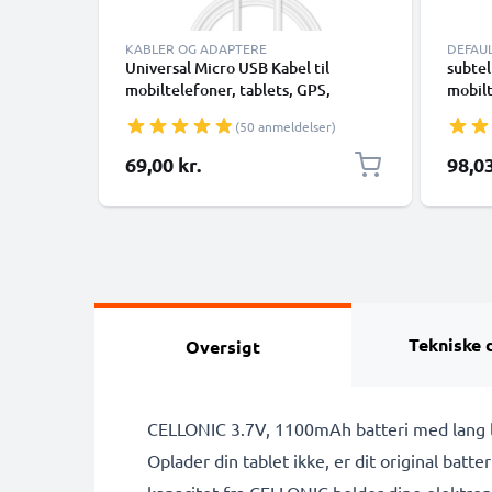
KABLER OG ADAPTERE
DEFAU
Universal Micro USB Kabel til
subtel
mobiltelefoner, tablets, GPS,
mobilt
højttalere 1A Hurtig dataoverførsel
smartk
(50 anmeldelser)
1m PVC Opladning/opladerkabel -
eller 
hvid
1,1 m
69,00 kr.
98,03
Tekniske 
Oversigt
CELLONIC 3.7V, 1100mAh batteri med lang l
Oplader din tablet ikke, er dit original batter