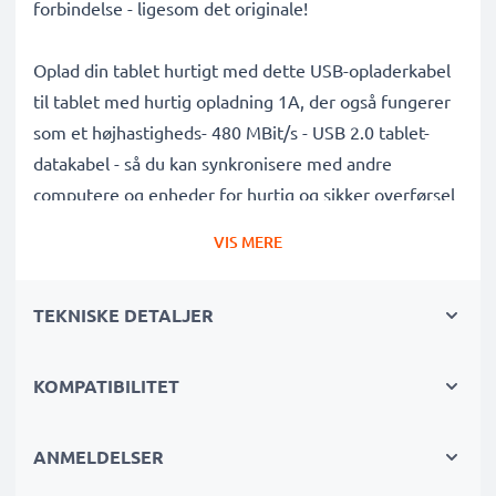
forbindelse - ligesom det originale!
Oplad din tablet hurtigt med dette USB-opladerkabel
til tablet med hurtig opladning 1A, der også fungerer
som et højhastigheds- 480 MBit/s - USB 2.0 tablet-
datakabel - så du kan synkronisere med andre
computere og enheder for hurtig og sikker overførsel
af filer, musik, billeder og videoer.
VIS MERE
Denne Micro USB til USB A tabletoplader/ eReader-
TEKNISKE DETALJER
oplader i topkvalitet, holdbar og hårdfør, med en
tangle- og knækfri PVC opladningsledning er det
perfekte erstatnings USB 2.0-kabel til Amazon Kindle
KOMPATIBILITET
/ Fire HD 6 / 7 / 8 / 8.9 / 10 tabletopladere og meget
mere.
ANMELDELSER