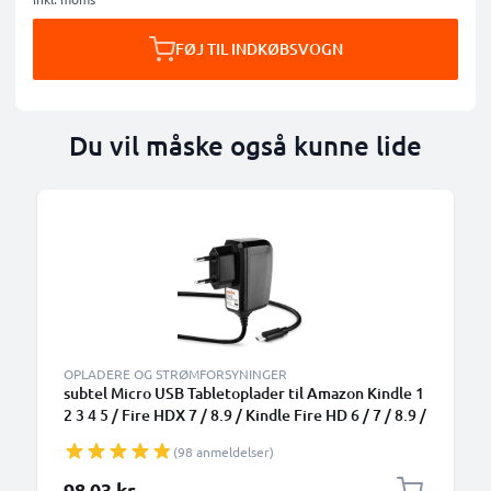
FØJ TIL INDKØBSVOGN
Du vil måske også kunne lide
OPLADERE OG STRØMFORSYNINGER
subtel Micro USB Tabletoplader til Amazon Kindle 1
2 3 4 5 / Fire HDX 7 / 8.9 / Kindle Fire HD 6 / 7 / 8.9 /
Kindle Paperwhite / Kindle Voyage Tab Pad Hurtig
(98 anmeldelser)
tabletopladerkabel og stik UK Adapter 1.1m Led
98,03 kr.