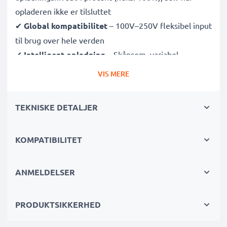
opladeren ikke er tilsluttet
✔
Global kompatibilitet
– 100V–250V fleksibel input
til brug over hele verden
✔
Intelligent opladning
– Skånsom, variabel
spænding forlænger batteriets levetid
VIS MERE
✔
Certificeret sikkerhed
– CE- og RoHS-godkendt
med beskyttelse mod overopladning, overophedning
TEKNISKE DETALJER
og kortslutning
KOMPATIBILITET
Kompakt & rejseklar
✔
Kompakt og let
– Passer perfekt i din kamerataske
✔
Holdbare materialer
– Med fleksibel, brudsikker
ANMELDELSER
opladningskabel og strømforsyning
PRODUKTSIKKERHED
Hurtige opladningstider
1x 1000mAh batteri:
ca. 2 timer