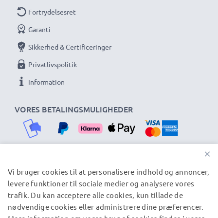
Fortrydelsesret
Garanti
Sikkerhed & Certificeringer
Privatlivspolitik
Information
VORES BETALINGSMULIGHEDER
×
Vi bruger cookies til at personalisere indhold og annoncer,
VORES FORSENDELSESPARTNERE
levere funktioner til sociale medier og analysere vores
trafik. Du kan acceptere alle cookies, kun tillade de
nødvendige cookies eller administrere dine præferencer.
© subtel.dk 2026