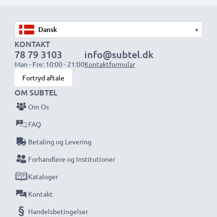
1x 2000mAh batteri:
ca. 4 timer
1x 3000mAh batteri:
ca. 6 timer
▾
KONTAKT
78 79 3103
info@subtel.dk
BEMÆRK:
For optimal ydeevne og levetid, oplad dine
Man - Fre: 10:00 - 21:00
Kontaktformular
batterier fuldt før første brug.
Fortryd aftale
OM SUBTEL
Gå aldrig glip af et skud med denne smarte,
Om Os
kompakte LCD-batterioplader fra CELLONIC.
Bestil nu med hurtig levering og 3 års garanti!
FAQ
Betaling og Levering
Forhandlere og Institutioner
Kataloger
Kontakt
Handelsbetingelser