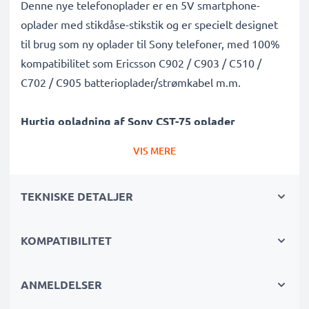
Denne nye telefonoplader er en 5V smartphone-
oplader med stikdåse-stikstik og er specielt designet
til brug som ny oplader til Sony telefoner, med 100%
kompatibilitet som Ericsson C902 / C903 / C510 /
C702 / C905 batterioplader/strømkabel m.m.
Hurtig opladning af Sony CST-75 oplader
✔ -oplader - passer til alle mobiltelefoner med -
VIS MERE
opladningsstikdåse
✔ Hurtig oplader til hurtige opladningspauser -
TEKNISKE DETALJER
højhastighedsbatterioplader med 0.5A / 500mA høj
opladningshastighed
✔ Materialer af høj kvalitet - med et holdbart,
KOMPATIBILITET
fleksibelt, knæk- og brudsikkert opladerkabel og stik
✔ Lille, kompakt og pladsbesparende - ideel til at tage
ANMELDELSER
med på rejser og ferier