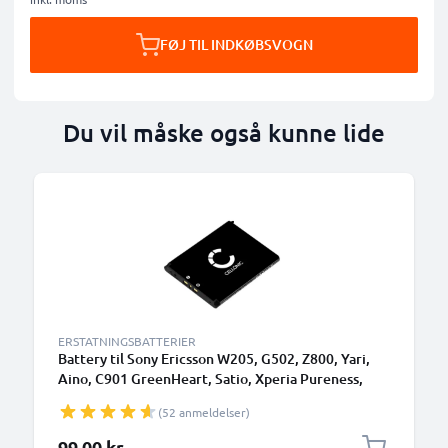
FØJ TIL INDKØBSVOGN
Du vil måske også kunne lide
ERSTATNINGSBATTERIER
Battery til Sony Ericsson W205, G502, Z800, Yari,
Aino, C901 GreenHeart, Satio, Xperia Pureness,
W880i, W595, W610i, K800i 900mAh 3.8V fra
(52 anmeldelser)
CELLONIC
99,00 kr.