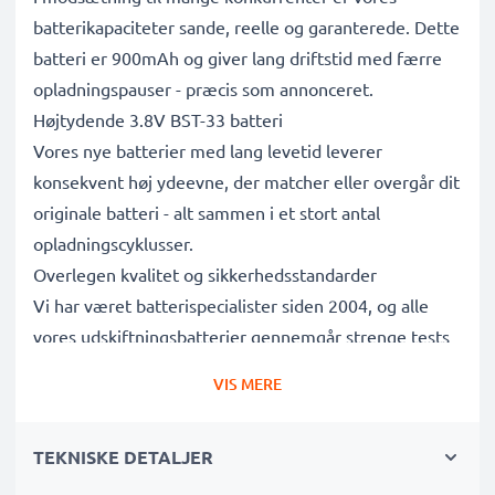
batterikapaciteter sande, reelle og garanterede. Dette
batteri er 900mAh og giver lang driftstid med færre
opladningspauser - præcis som annonceret.
Højtydende 3.8V BST-33 batteri
Vores nye batterier med lang levetid leverer
konsekvent høj ydeevne, der matcher eller overgår dit
originale batteri - alt sammen i et stort antal
opladningscyklusser.
Overlegen kvalitet og sikkerhedsstandarder
Vi har været batterispecialister siden 2004, og alle
vores udskiftningsbatterier gennemgår strenge tests
for at leve op til de højeste EU-standarder og mere til
VIS MERE
- det er derfor, de leveres med 3 års garanti.
Det bæredygtige valg
TEKNISKE DETALJER
Udskift batteriet, ikke din enhed. Det er det smartere,
billigere og mere miljøvenlige valg, der sparer dig