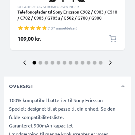
OPLADERE OG STRØMFORSYNINGER
Telefonoplader til Sony Ericsson C902 / C903 / C510
/ C702 / C905 / G705u / G502 / G700 / G900
Smartphone opladerkabel 1.1m 2.5W 0.5A / 500mA
(137 anmeldelser)
109,00 kr.
OVERSIGT
100% kompatibel batterier til Sony Ericsson
Specielt designet til at passe til din enhed. Se den
fulde kompatibilitetsliste.
Garanteret 900mAh kapacitet
I modsætning til mange konkurrenter er vores