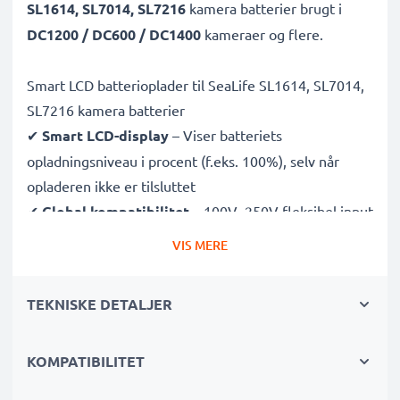
SL1614, SL7014, SL7216
kamera batterier brugt i
DC1200 / DC600 / DC1400
kameraer og flere.
Smart LCD batterioplader til SeaLife SL1614, SL7014,
SL7216 kamera batterier
✔
Smart LCD-display
– Viser batteriets
opladningsniveau i procent (f.eks. 100%), selv når
opladeren ikke er tilsluttet
✔
Global kompatibilitet
– 100V–250V fleksibel input
til brug over hele verden
VIS MERE
✔
Intelligent opladning
– Skånsom, variabel
spænding forlænger batteriets levetid
TEKNISKE DETALJER
✔
Certificeret sikkerhed
– CE- og RoHS-godkendt
med beskyttelse mod overopladning, overophedning
KOMPATIBILITET
og kortslutning