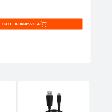
FØJ TIL INDKØBSVOGN