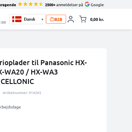
mragende
2500+
anmeldelser på
Google
B2B
0,00 kr.
▾
Toggle minicart, 
1:00
oplader til Panasonic HX-
HX-WA20 / HX-WA3
a CELLONIC
Artikelnummer: 914265
 arbejdsdage