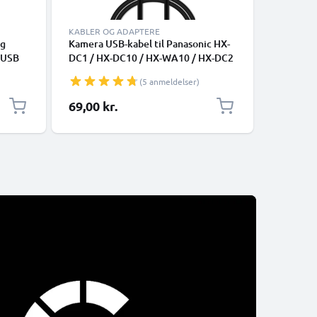
KABLER OG ADAPTERE
ERSTATNI
ig
Kamera USB-kabel til Panasonic HX-
Kamera B
 USB
DC1 / HX-DC10 / HX-WA10 / HX-DC2
DC1, HX-
/ HX-WA2 / HX-WA20 1m Hurtig
WA10 - 
(5 anmeldelser)
opladning af datakabel til kamera 1A
VBX070 U
Opladerledning PVC - Sort
kamera
69,00 kr.
95,00 k