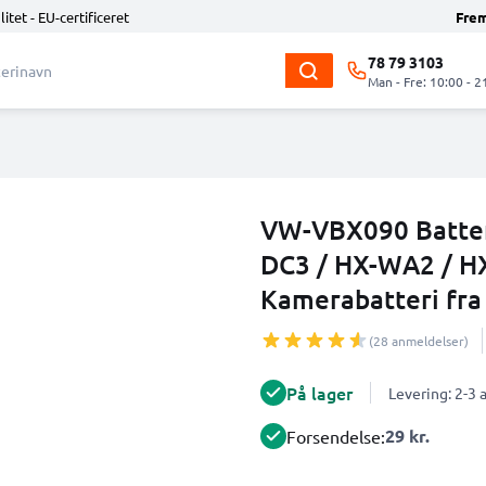
litet - EU-certificeret
Fre
78 79 3103
Man - Fre: 10:00 - 2
VW-VBX090 Batteri
DC3 / HX-WA2 / 
Kamerabatteri fr
(28 anmeldelser)
På lager
Levering: 2-3
29 kr.
Forsendelse: