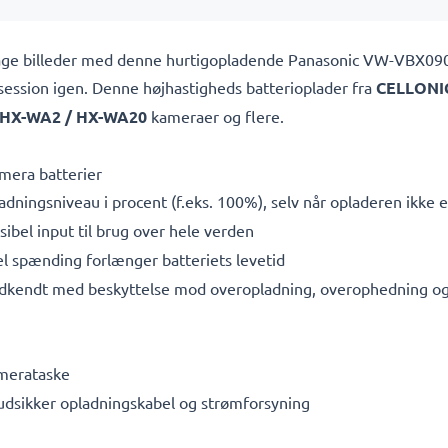
at tage billeder med denne hurtigopladende Panasonic VW-VBX09
osession igen. Denne højhastigheds
batterioplader fra
CELLONI
 HX-WA2 / HX-WA20
kameraer og flere.
mera batterier
adningsniveau i procent (f.eks. 100%), selv når opladeren ikke er
bel input til brug over hele verden
l spænding forlænger batteriets levetid
dkendt med beskyttelse mod overopladning, overophedning og 
amerataske
rudsikker opladningskabel og strømforsyning