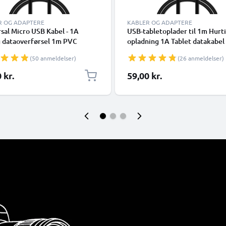
R OG ADAPTERE
KABLER OG ADAPTERE
sal Micro USB Kabel - 1A
USB-tabletoplader til 1m Hurt
g dataoverførsel 1m PVC
opladning 1A Tablet datakabel
ing / opladerledning - Sort
2.0 Adapter PVC - Sort
(50 anmeldelser)
(26 anmeldelser)
 kr.
59,00 kr.