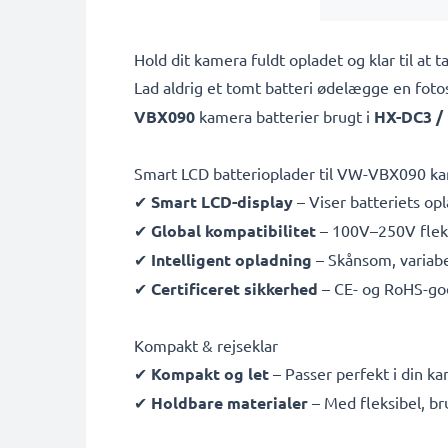
Hold dit kamera fuldt opladet og klar til 
Lad aldrig et tomt batteri ødelægge en fot
VBX090
kamera batterier brugt i
HX-DC3 /
Smart LCD batterioplader til VW-VBX090 ka
✔
Smart LCD-display
– Viser batteriets opl
✔
Global kompatibilitet
– 100V–250V fleksi
✔
Intelligent opladning
– Skånsom, variabe
✔
Certificeret sikkerhed
– CE- og RoHS-go
Kompakt & rejseklar
✔
Kompakt og let
– Passer perfekt i din k
✔
Holdbare materialer
– Med fleksibel, b