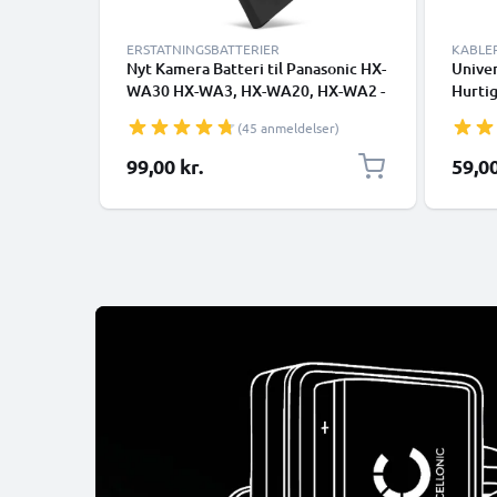
ERSTATNINGSBATTERIER
KABLE
Nyt Kamera Batteri til Panasonic HX-
Univer
WA30 HX-WA3, HX-WA20, HX-WA2 -
Hurti
VW-VBX090 730mAh VW-VBX090
Opladn
(45 anmeldelser)
skift batteri til kamera
99,00 kr.
59,00