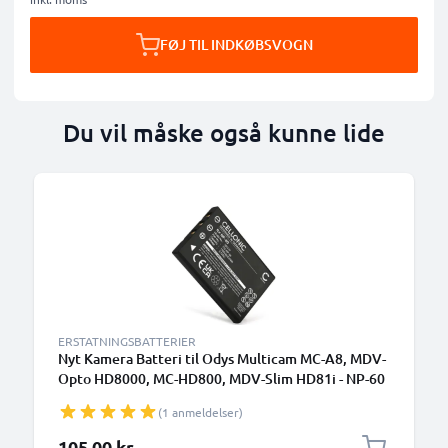
FØJ TIL INDKØBSVOGN
Du vil måske også kunne lide
ERSTATNINGSBATTERIER
Nyt Kamera Batteri til Odys Multicam MC-A8, MDV-
Opto HD8000, MC-HD800, MDV-Slim HD81i - NP-60
1180mAh NP-60 skift batteri til kamera
(1 anmeldelser)
105,00 kr.