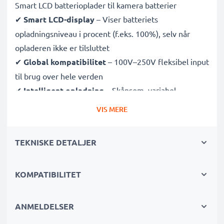
Smart LCD batterioplader til kamera batterier
✔
Smart LCD-display
– Viser batteriets
opladningsniveau i procent (f.eks. 100%), selv når
opladeren ikke er tilsluttet
✔
Global kompatibilitet
– 100V–250V fleksibel input
til brug over hele verden
✔
Intelligent opladning
– Skånsom, variabel
spænding forlænger batteriets levetid
VIS MERE
✔
Certificeret sikkerhed
– CE- og RoHS-godkendt
med beskyttelse mod overopladning, overophedning
TEKNISKE DETALJER
og kortslutning
KOMPATIBILITET
Kompakt & rejseklar
✔
Kompakt og let
– Passer perfekt i din kamerataske
✔
Holdbare materialer
– Med fleksibel, brudsikker
ANMELDELSER
opladningskabel og strømforsyning