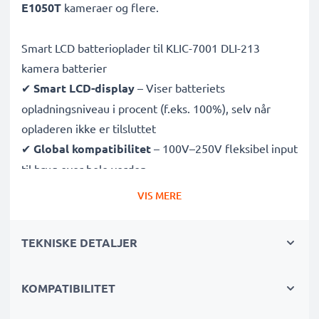
E1050T
kameraer og flere.
Smart LCD batterioplader til KLIC-7001 DLI-213
kamera batterier
✔
Smart LCD-display
– Viser batteriets
opladningsniveau i procent (f.eks. 100%), selv når
opladeren ikke er tilsluttet
✔
Global kompatibilitet
– 100V–250V fleksibel input
til brug over hele verden
✔
Intelligent opladning
– Skånsom, variabel
VIS MERE
spænding forlænger batteriets levetid
✔
Certificeret sikkerhed
– CE- og RoHS-godkendt
TEKNISKE DETALJER
med beskyttelse mod overopladning, overophedning
og kortslutning
KOMPATIBILITET
Kompakt & rejseklar