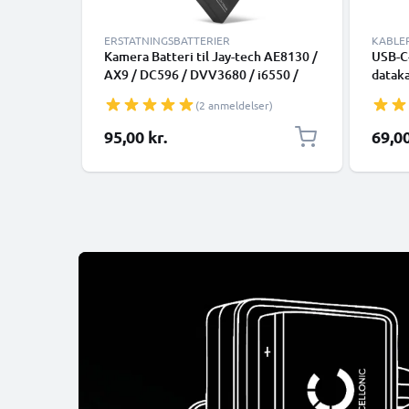
ERSTATNINGSBATTERIER
KABLE
Kamera Batteri til Jay-tech AE8130 /
USB-C-
AX9 / DC596 / DVV3680 / i6550 /
dataka
Z6301 / Z6302 / HD1430 / WGL-0101
smart
(2 anmeldelser)
- NP-40 700mAh NP-40
Google
Udskiftsningsbatteri til kamera
Panaso
95,00 kr.
69,00
mange 
med U