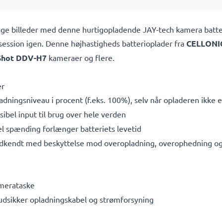
t tage billeder med denne hurtigopladende JAY-tech kamera batt
osession igen. Denne højhastigheds
batterioplader fra
CELLONI
Shot DDV-H7
kameraer og flere.
er
adningsniveau i procent (f.eks. 100%), selv når opladeren ikke er
bel input til brug over hele verden
l spænding forlænger batteriets levetid
dkendt med beskyttelse mod overopladning, overophedning og 
amerataske
rudsikker opladningskabel og strømforsyning