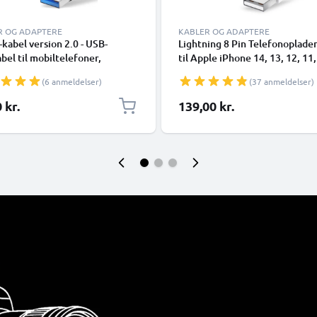
R OG ADAPTERE
KABLER OG ADAPTERE
kabel version 2.0 - USB-
Lightning 8 Pin Telefonoplade
bel til mobiltelefoner,
til Apple iPhone 14, 13, 12, 11,
phones (Samsung, Huawei,
XR, 8, 7, SE 1m Hurtig opladni
(6 anmeldelser)
(37 anmeldelser)
 Pixel), kameraer (Canon,
Smartphone datakabel hvid
nic Lumix, Sony, GoPro) og
 kr.
139,00 kr.
flere - 1,0m 3A-opladerkabel
SB Type C-stik