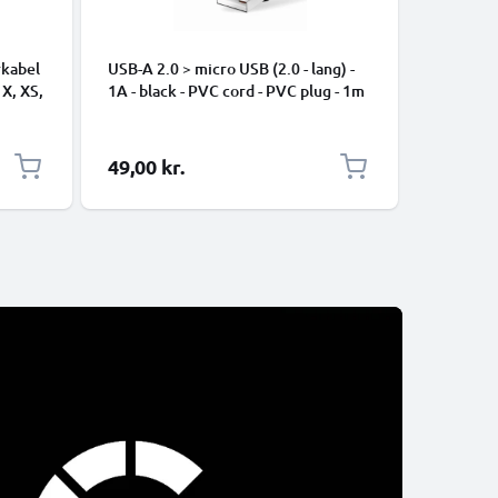
rkabel
USB-A 2.0 > micro USB (2.0 - lang) -
Universe
 X, XS,
1A - black - PVC cord - PVC plug - 1m
Data- og 
ng
mobiltel
højttaler
1m Nylon
49,00 kr.
39,00 k