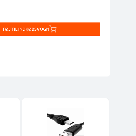
FØJ TIL INDKØBSVOGN