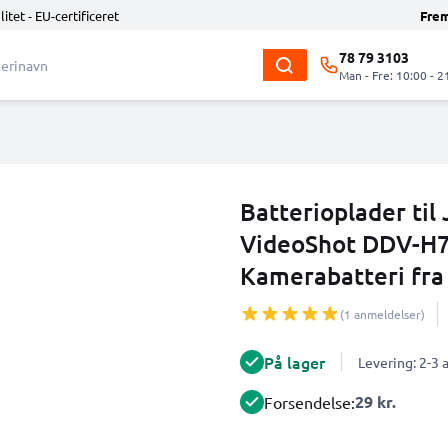
litet - EU-certificeret
Fre
78 79 3103
Man - Fre: 10:00 - 2
Batterioplader ti
VideoShot DDV-H7
Kamerabatteri fr
(1 anmeldelser)
På lager
Levering: 2-3
29 kr.
Forsendelse: