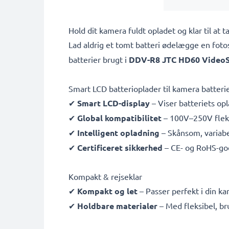
Hold dit kamera fuldt opladet og klar til a
Lad aldrig et tomt batteri ødelægge en fot
batterier brugt i
DDV-R8 JTC HD60 Video
Smart LCD batterioplader til kamera batteri
✔
Smart LCD-display
– Viser batteriets opl
✔
Global kompatibilitet
– 100V–250V fleksi
✔
Intelligent opladning
– Skånsom, variabe
✔
Certificeret sikkerhed
– CE- og RoHS-go
Kompakt & rejseklar
✔
Kompakt og let
– Passer perfekt i din k
✔
Holdbare materialer
– Med fleksibel, b