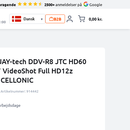
mragende
2500+
anmeldelser på
Google
B2B
0,00 kr.
▾
Toggle minicart, 
1:00
l JAY-tech DDV-R8 JTC HD60
 VideoShot Full HD12z
a CELLONIC
Artikelnummer: 914442
 arbejdsdage