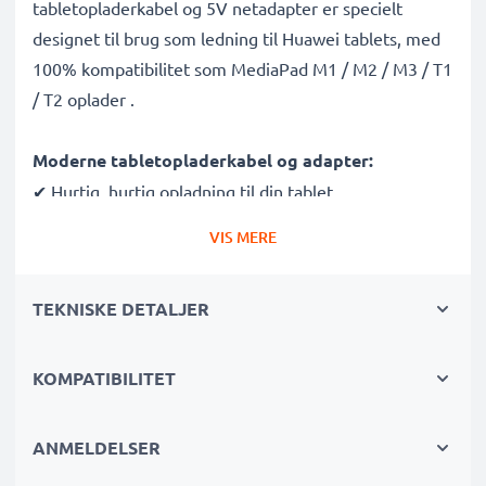
tabletopladerkabel og 5V netadapter er specielt
designet til brug som ledning til Huawei tablets, med
100% kompatibilitet som MediaPad M1 / M2 / M3 / T1
/ T2 oplader .
Moderne tabletopladerkabel og adapter:
✔ Hurtig, hurtig opladning til din tablet
✔ Skånsom, topmoderne opladningsteknologi sikrer
VIS MERE
længere batterilevetid for tabletten
✔ Garanteret sikkerhed: Beskyttelse mod
TEKNISKE DETALJER
kortslutning, overophedning og overspænding
✔ Micro USB-oplader, passer til alle tablets med dette
indgangsstik
KOMPATIBILITET
✔ Brud- og knæksikker 1.2m strømledning
✔ Kompakt, ergonomisk, bærbar oplader med vægstik
ANMELDELSER
- ideel til rejsebrug