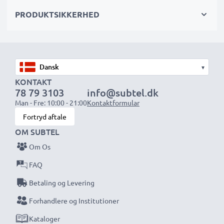
PRODUKTSIKKERHED
Tablet batterioplader specifikationer:
Indgang / Input: 100V - 250V
Stikledning 1: Micro USB
Udgangsspænding / Output Volt: 5V
▾
Strømstyrke / Output ampere: 2A / 2000mA
KONTAKT
Effekt / Power Watt: 10W
78 79 3103
info@subtel.dk
Længde: 1.2m
Man - Fre: 10:00 - 21:00
Kontaktformular
Fortryd aftale
★ 3 års producentgaranti ★
OM SUBTEL
subtel tablettilbehør står for høj kvalitet og
Om Os
certificerede standarder - derfor giver vi 36 måneders
FAQ
garanti!
Betaling og Levering
Forhandlere og Institutioner
Kataloger