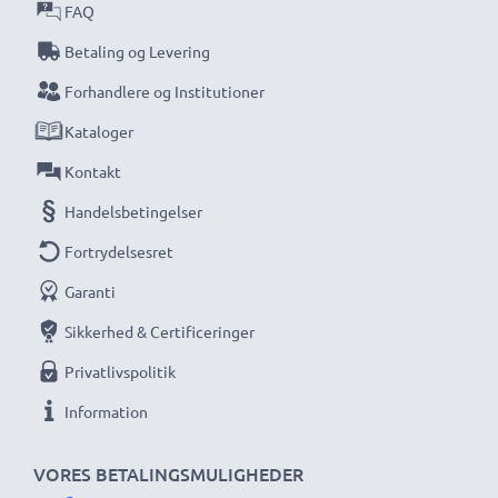
ved højkvalitetsprodukter. Derfor giver sikrer vi dig en
FAQ
garanti på 36 måneder!
Betaling og Levering
Forhandlere og Institutioner
Kataloger
Kontakt
Handelsbetingelser
Fortrydelsesret
Garanti
Sikkerhed & Certificeringer
Privatlivspolitik
Information
VORES BETALINGSMULIGHEDER