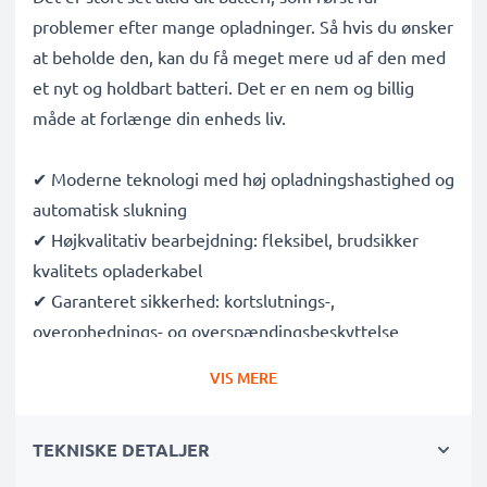
problemer efter mange opladninger. Så hvis du ønsker
at beholde den, kan du få meget mere ud af den med
et nyt og holdbart batteri. Det er en nem og billig
måde at forlænge din enheds liv.
✔ Moderne teknologi med høj opladningshastighed og
automatisk slukning
✔ Højkvalitativ bearbejdning: fleksibel, brudsikker
kvalitets opladerkabel
✔ Garanteret sikkerhed: kortslutnings-,
overophednings- og overspændingsbeskyttelse
✔ Kompakt, pladsbesparende design - også velegnet
VIS MERE
som rejseoplader
✔ Fleksibel indgangsspænding og LED-
TEKNISKE DETALJER
opladningsstatus