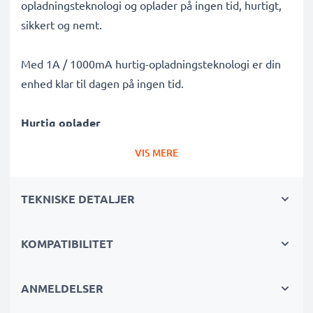
opladningsteknologi og oplader på ingen tid, hurtigt,
sikkert og nemt.
Med 1A / 1000mA hurtig-opladningsteknologi er din
enhed klar til dagen på ingen tid.
Hurtig oplader
✔ Moderne oplader med ny teknologi: hurtig
VIS MERE
opladningshastighed og automatisk slukning
✔ Højkvalitativ bearbejdning: fleksibel, brudsikker
TEKNISKE DETALJER
kvalitets opladerkabel
✔ Garanteret sikkerhed: kortslutnings-,
overophednings- og overspændingsbeskyttelse
KOMPATIBILITET
✔ Kompakt, pladsbesparende design - også velegnet
som rejseoplader
ANMELDELSER
✔ Fleksibel indgangsspænding til