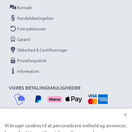
Kontakt
★ 3 års garanti ★
Handelsbetingelser
Vi har siden 2004 ageret som international
Fortrydelsesret
specialforhandler og vi ved, hvad det kommer an på
ved højkvalitetsprodukter. Derfor giver vi dig en
Garanti
garanti på 36 måneder!
Sikkerhed & Certificeringer
Privatlivspolitik
Information
VORES BETALINGSMULIGHEDER
×
Vi bruger cookies til at personalisere indhold og annoncer,
VORES FORSENDELSESPARTNERE