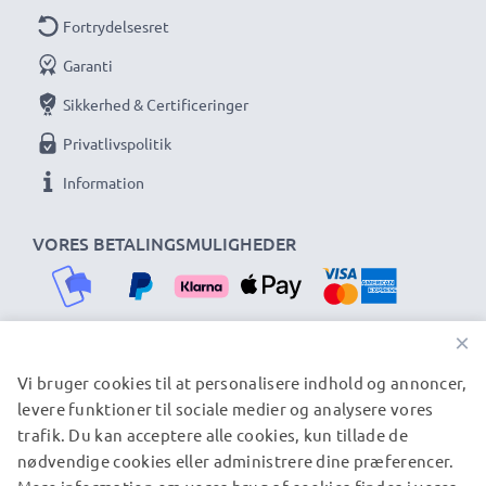
Fortrydelsesret
Garanti
Sikkerhed & Certificeringer
Privatlivspolitik
Information
VORES BETALINGSMULIGHEDER
×
Vi bruger cookies til at personalisere indhold og annoncer,
VORES FORSENDELSESPARTNERE
levere funktioner til sociale medier og analysere vores
trafik. Du kan acceptere alle cookies, kun tillade de
nødvendige cookies eller administrere dine præferencer.
© subtel.dk 2026