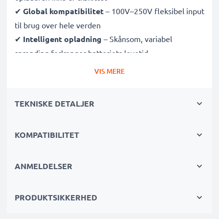
✔
Global kompatibilitet
– 100V–250V fleksibel input
til brug over hele verden
✔
Intelligent opladning
– Skånsom, variabel
spænding forlænger batteriets levetid
✔
Certificeret sikkerhed
– CE- og RoHS-godkendt
VIS MERE
med beskyttelse mod overopladning, overophedning
og kortslutning
TEKNISKE DETALJER
Kompakt & rejseklar
KOMPATIBILITET
✔
Kompakt og let
– Passer perfekt i din kamerataske
✔
Holdbare materialer
– Med fleksibel, brudsikker
opladningskabel og strømforsyning
ANMELDELSER
Hurtige opladningstider
PRODUKTSIKKERHED
1x 1000mAh batteri:
ca. 2 timer