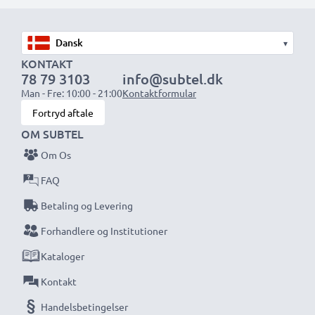
1x 2000mAh batteri:
ca. 4 timer
1x 3000mAh batteri:
ca. 6 timer
▾
BEMÆRK:
For optimal ydeevne og levetid, oplad dine
KONTAKT
78 79 3103
info@subtel.dk
batterier fuldt før første brug.
Man - Fre: 10:00 - 21:00
Kontaktformular
Fortryd aftale
Gå aldrig glip af et skud med denne smarte,
OM SUBTEL
kompakte LCD-batterioplader fra CELLONIC.
Om Os
Bestil nu med hurtig levering og 3 års garanti!
FAQ
Betaling og Levering
Forhandlere og Institutioner
Kataloger
Kontakt
Handelsbetingelser