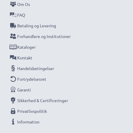
Om Os
Gå aldrig glip af et skud med denne smarte,
FAQ
kompakte LCD-batterioplader fra CELLONIC.
Betaling og Levering
Bestil nu med hurtig levering og 3 års garanti!
Forhandlere og Institutioner
Kataloger
Kontakt
Handelsbetingelser
Fortrydelsesret
Garanti
Sikkerhed & Certificeringer
Privatlivspolitik
Information