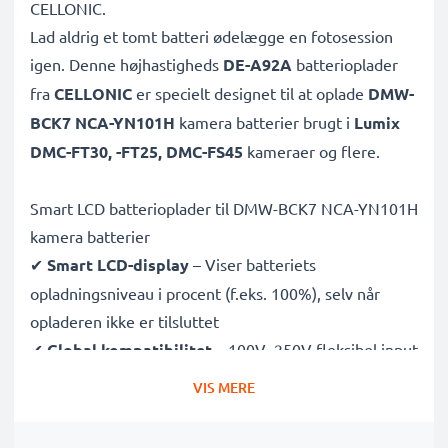
CELLONIC.
Lad aldrig et tomt batteri ødelægge en fotosession
igen. Denne højhastigheds
DE-A92A
batterioplader
fra
CELLONIC
er specielt designet til at oplade
DMW-
BCK7 NCA-YN101H
kamera batterier brugt i
Lumix
DMC-FT30, -FT25, DMC-FS45
kameraer og flere.
Smart LCD batterioplader til DMW-BCK7 NCA-YN101H
kamera batterier
✔
Smart LCD-display
– Viser batteriets
opladningsniveau i procent (f.eks. 100%), selv når
opladeren ikke er tilsluttet
✔
Global kompatibilitet
– 100V–250V fleksibel input
til brug over hele verden
VIS MERE
✔
Intelligent opladning
– Skånsom, variabel
spænding forlænger batteriets levetid