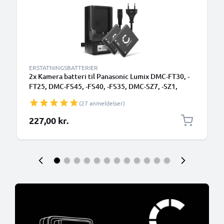
ERSTATNINGSBATTERIER
2x Kamera batteri til Panasonic Lumix DMC-FT30, -
FT25, DMC-FS45, -FS40, -FS35, DMC-SZ7, -SZ1,
DMC-FX90 - Udskift DMW-BCK7 NCA-YN101H
(27 anmeldelser)
batteri + Oplader DE-A92A ekstra batteri
227,00 kr.