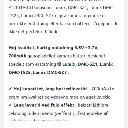
YN101H til Panasonic Lumix, DMC-SZ1, Lumix DMC-
TS25, Lumix DMC-SZ7 digitalkamera og mere er
perfekte erstatning eller backup batteri - så glipper du
ikke det perfekte billede
Høj kvalitet, hurtig opladning 3.6V - 3.7V,
700mAh
genopladeligt kamera batteri designet
specielt som erstatning til
Lumix, DMC-SZ1, Lumix
DMC-TS25, Lumix DMC-SZ7
.
✔
Høj kapacitet, lang batterilevetid
– 700mAh for
premium kvalitet og ydeevne med en øget levetid.
✔
Lang levetid ved fuld effekt
- batteri Lithium-
teknologi uden memory-effekt til fastholdelse af
opladning uden strømudsving.