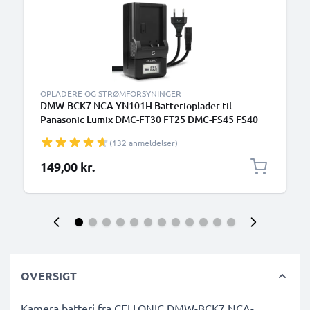
OPLADERE OG STRØMFORSYNINGER
DMW-BCK7 NCA-YN101H Batterioplader til
Panasonic Lumix DMC-FT30 FT25 DMC-FS45 FS40
FS35 FS16 DMC-SZ7 SZ1 DMC-FX90 Kamerabatteri
(132 anmeldelser)
fra CELLONIC
149,00 kr.
OVERSIGT
Kamera batteri fra CELLONIC DMW-BCK7 NCA-