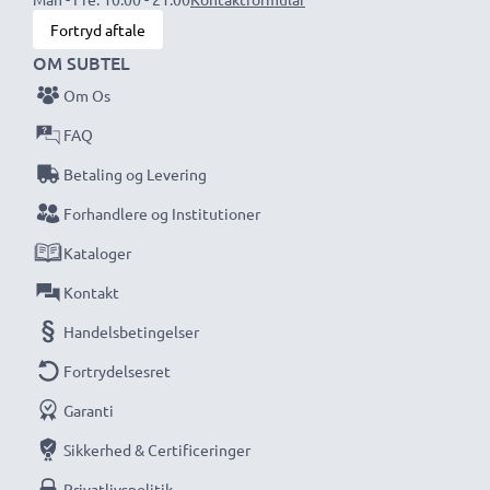
Vi har siden 2004 ageret som international
Fortryd aftale
specialforhandler og vi ved, hvad det kommer an på
OM SUBTEL
ved højkvalitetsprodukter. Derfor giver sikrer vi dig en
Om Os
garanti på 36 måneder!
FAQ
Betaling og Levering
Forhandlere og Institutioner
Kataloger
Kontakt
Handelsbetingelser
Fortrydelsesret
Garanti
Sikkerhed & Certificeringer
Privatlivspolitik