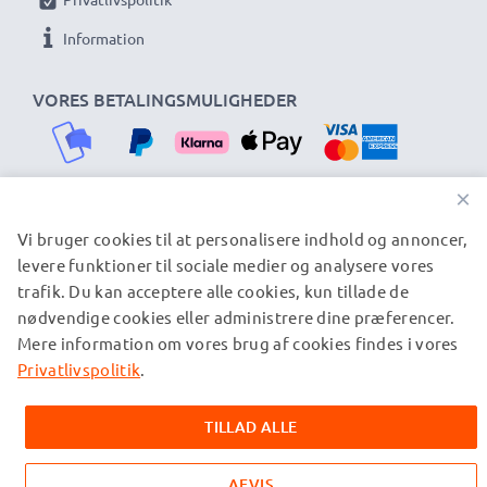
Information
VORES BETALINGSMULIGHEDER
×
Vi bruger cookies til at personalisere indhold og annoncer,
VORES FORSENDELSESPARTNERE
levere funktioner til sociale medier og analysere vores
trafik. Du kan acceptere alle cookies, kun tillade de
nødvendige cookies eller administrere dine præferencer.
© subtel.dk 2026
Mere information om vores brug af cookies findes i vores
Alle priser er inklusive moms og eksklusive
forsendelsesomkostninger. Bemærk venligst, at alle viste
Privatlivspolitik
.
varemærker er registrerede varemærker tilhørende deres
ejere og er nævnt på vores websider udelukkende for at give
TILLAD ALLE
oplysninger om vores produkter.
AFVIS