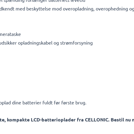
dkendt med beskyttelse mod overopladning, overophedning og 
amerataske
rudsikker opladningskabel og strømforsyning
plad dine batterier fuldt før første brug.
te, kompakte LCD-batterioplader fra CELLONIC. Bestil nu m