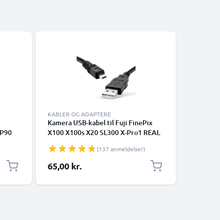
-5%
KABLER OG ADAPTERE
KABLER O
Kamera USB-kabel til Fuji FinePix
RCA-kabel
XP90
X100 X100s X20 SL300 X-Pro1 REAL
FinePix 
XP10
3D F31fd S4000 XF1 SL280 S2950
FinePix F
(137 anmeldelser)
0 T200
T595 1.5m Hurtig opladning af
DVD, Blu
NP-45
datakabel til kamera Opladerledning
AV-kabel
Særlig pr
65,00 kr.
94,05 k
il
PVC - Sort
Composit