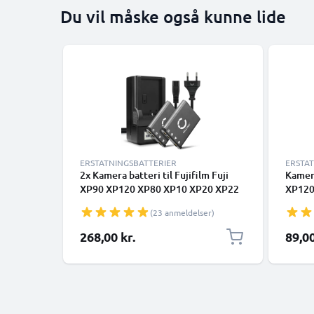
Du vil måske også kunne lide
ERSTATNINGSBATTERIER
ERSTA
2x Kamera batteri til Fujifilm Fuji
Kamera
XP90 XP120 XP80 XP10 XP20 XP22
XP120
XP30 XP50 XP70 T360 FinePix J10
XP50 
(23 anmeldelser)
Z90 Z70 - Udskift BC-45 batteri +
Z90 Z7
Oplader NP-45 ekstra batteri
SQ20 
268,00 kr.
89,00
Udskif