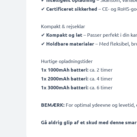
✔
Certificeret sikkerhed
– CE- og RoHS-go
Kompakt & rejseklar
✔
Kompakt og let
– Passer perfekt i din k
✔
Holdbare materialer
– Med fleksibel, b
Hurtige opladningstider
1x 1000mAh batteri:
ca. 2 timer
1x 2000mAh batteri:
ca. 4 timer
1x 3000mAh batteri:
ca. 6 timer
BEMÆRK:
For optimal ydeevne og levetid, o
Gå aldrig glip af et skud med denne smar