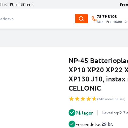
litet - EU-certificeret
Fre
78 79 3103
Man - Fre: 10:00 - 2
NP-45 Batteriopla
XP10 XP20 XP22 X
XP130 J10, instax
CELLONIC
(248 anmeldelser)
På lager
Levering: 2-3
29 kr.
Forsendelse: