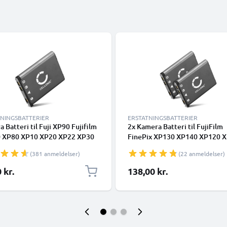
TNINGSBATTERIER
ERSTATNINGSBATTERIER
 Batteri til Fuji XP90 Fujifilm
2x Kamera Batteri til FujiFilm
 XP80 XP10 XP20 XP22 XP30
FinePix XP130 XP140 XP120 
XP70 T360 FinePix XP130 J10
XP80 XP70 XP60 XP50 XP30 
(381 anmeldelser)
(22 anmeldelser)
0 Instax Mini 90 NEO Classic
Z90 Z70 Z20fd Z10fd J10 JX50
- NP-45 700mAh
Instax Mini 90 SQ20 - NP-45a 
 kr.
138,00 kr.
tsningsbatteri til kamera
700mAh Udskiftsningsbatteri t
kamera