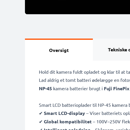
Tekniske 
Oversigt
Hold dit kamera fuldt opladet og klar til a
Lad aldrig et tomt batteri ødelægge en fot
NP-45
kamera batterier brugt i
Fuji FinePi
Smart LCD batterioplader til NP-45 kamera b
✔
Smart LCD-display
– Viser batteriets opl
✔
Global kompatibilitet
– 100V–250V fleksi
✔
Intelligent opladning
– Skånsom, variabe