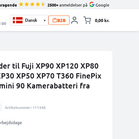
mragende
2500+
anmeldelser på
Google
B2B
0,00 kr.
▾
Toggle minicart, 
1:00
der til Fuji XP90 XP120 XP80
P30 XP50 XP70 T360 FinePix
 mini 90 Kamerabatteri fra
Artikelnummer: 111348
 arbejdsdage