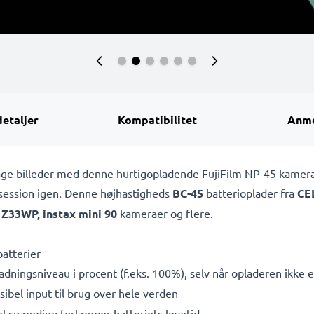
detaljer
Kompatibilitet
Anme
t tage billeder med denne hurtigopladende FujiFilm NP-45 kamer
osession igen. Denne højhastigheds
BC-45
batterioplader fra
CE
x Z33WP, instax mini 90
kameraer og flere.
atterier
adningsniveau i procent (f.eks. 100%), selv når opladeren ikke er
bel input til brug over hele verden
l spænding forlænger batteriets levetid