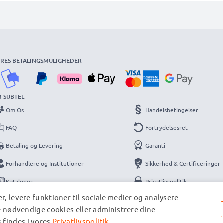
RES BETALINGSMULIGHEDER
 SUBTEL
Om Os
Handelsbetingelser
FAQ
Fortrydelsesret
Betaling og Levering
Garanti
Forhandlere og Institutioner
Sikkerhed & Certificeringer
Kataloger
Privatlivspolitik
r, levere funktioner til sociale medier og analysere
Kontakt
Information
de nødvendige cookies eller administrere dine
 findes i vores
Privatlivspolitik
.