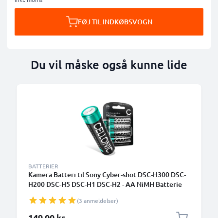
FØJ TIL INDKØBSVOGN
Du vil måske også kunne lide
BATTERIER
Kamera Batteri til Sony Cyber-shot DSC-H300 DSC-
H200 DSC-H5 DSC-H1 DSC-H2 - AA NiMH Batterie
2600mAh (x4) 2600mAh NH-AA-2DB
(3 anmeldelser)
Udskiftsningsbatteri til kamera
149,00 kr.