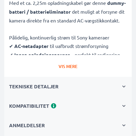
Med et ca. 2,25m opladningskabel gør denne
dummy-
batteri / batterieliminator
det muligt at forsyne dit
kamera direkte fra en standard AC-vægstikkontakt.
Pålidelig, kontinuerlig strøm til Sony kameraer
✔
AC-netadapter
til uafbrudt strømforsyning
✔
Ingen opladningspauser
– perfekt til redigering,
dataoverførsel eller uafbrudt afspilning
VIS MERE
✔
Understøtter DC-opladning
(hvis dit kamera er
kompatibelt)
TEKNISKE DETALJER
✔
Ideel til:
Studieoptagelser, video streaming,
vlogging, portræt- og produktfotografering
KOMPATIBILITET
✔
100 % kompatibel
med DSC-H1, DSC-H2 & flere
Sikker, holdbar konstruktion
ANMELDELSER
✔
Certificeret beskyttelse
– kortslutning,