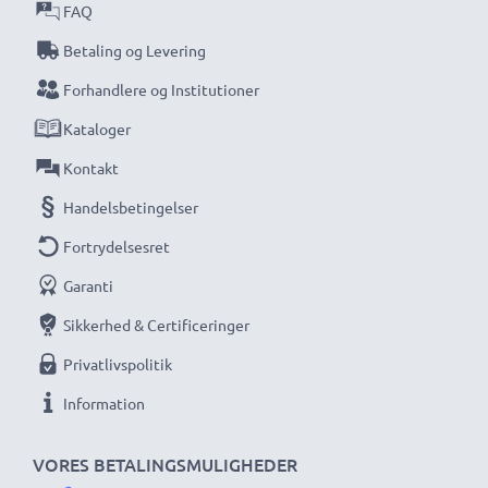
FAQ
data- og opladningskabel til Sony Cyber-shot DSC-
Betaling og Levering
H300, Sony Alpha 700-oplader, Sony Alpha 300 USB-
kabel, Sony DSC-W830-kabel og mange flere
Forhandlere og Institutioner
Kataloger
Tekniske specifikationer:
Kontakt
Data- og opladningskabel / interfacekabel: CELLONIC
Handelsbetingelser
Kabel Materiale: PVC
Konnektor materiale: PVC
Fortrydelsesret
Stikledning 1: 8 Pin Camera Mini USB B connector
Garanti
Stikledning 2: USB A adapter
Sikkerhed & Certificeringer
Version: USB 2.0
Opladningsstrøm: 1A
Privatlivspolitik
Datahastighed (max): 480 MBit/s - USB 2.0
Information
lang USB-ledning
Farve: Sort
VORES BETALINGSMULIGHEDER