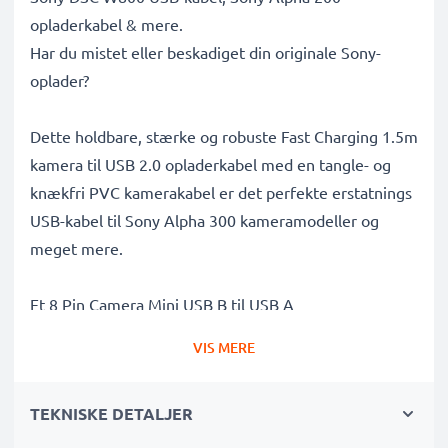
opladerkabel & mere.
Har du mistet eller beskadiget din originale Sony-
oplader?
Dette holdbare, stærke og robuste Fast Charging 1.5m
kamera til USB 2.0 opladerkabel med en tangle- og
knækfri PVC kamerakabel er det perfekte erstatnings
USB-kabel til Sony Alpha 300 kameramodeller og
meget mere.
Et 8 Pin Camera Mini USB B til USB A
kameradatakabel og kamera til laptop-stik med
VIS MERE
højhastigheds 480 MBit/s - USB 2.0 fil- og
dataoverførsel og understøttelse af software- og
TEKNISKE DETALJER
firmwareopdateringer, gør dette USB-
overførselskabel det muligt at overføre videoer og