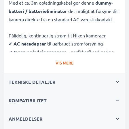
Med et ca. 3m opladningskabel gør denne
dummy-
batteri / batterieliminator
det muligt at forsyne dit
kamera direkte fra en standard AC-vægstikkontakt.
Pålidelig, kontinuerlig strøm til Nikon kameraer
✔
AC-netadapter
til uafbrudt strømforsyning
✔
Ingen opladningspauser
– perfekt til redigering,
dataoverførsel eller uafbrudt afspilning
VIS MERE
✔
Understøtter DC-opladning
(hvis dit kamera er
kompatibelt)
TEKNISKE DETALJER
✔
Ideel til:
Studieoptagelser, video streaming,
vlogging, portræt- og produktfotografering
KOMPATIBILITET
✔
100 % kompatibel
med D750, D800, D810 & flere
Sikker, holdbar konstruktion
ANMELDELSER
✔
Certificeret beskyttelse
– kortslutning,