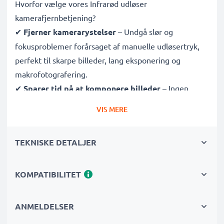
Hvorfor vælge vores Infrarød udløser
kamerafjernbetjening?
✔
Fjerner kamerarystelser
– Undgå slør og
fokusproblemer forårsaget af manuelle udløsertryk,
perfekt til skarpe billeder, lang eksponering og
makrofotografering.
✔
Sparer tid på at komponere billeder
– Ingen
grund til at løbe frem og tilbage! Indstil scener og
VIS MERE
juster motiver uden at skulle vende tilbage til dit
kamera for at tage billedet.
TEKNISKE DETALJER
✔
Ideel til dyrelivs- og naturfotografering
– Udløs
udløseren eksternt for at undgå at forstyrre dyrelivet
og fang skarpe billeder ved astrofotografering og
KOMPATIBILITET
timelapse.
✔
Vær selv med på billedet
– Tag nemt gruppe-
ANMELDELSER
selfies og familiebilleder med denne fjernudløser, så