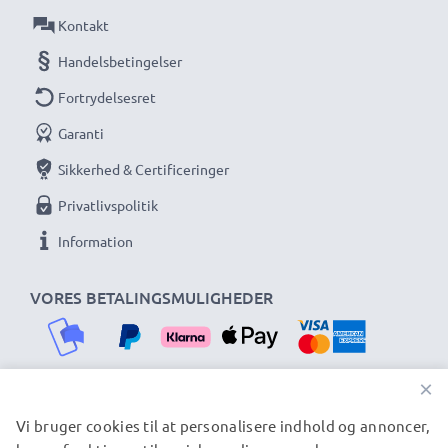
udløsertrigger – præcis kontrol for skarpe,
Kontakt
rystefrie fotos. Bestil nu for hurtig levering og 3-
Handelsbetingelser
års garanti!
Fortrydelsesret
Garanti
Sikkerhed & Certificeringer
Privatlivspolitik
Information
VORES BETALINGSMULIGHEDER
×
Vi bruger cookies til at personalisere indhold og annoncer,
VORES FORSENDELSESPARTNERE