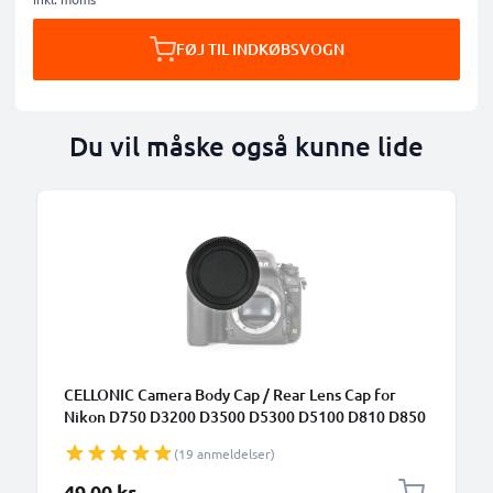
FØJ TIL INDKØBSVOGN
Du vil måske også kunne lide
CELLONIC Camera Body Cap / Rear Lens Cap for
Nikon D750 D3200 D3500 D5300 D5100 D810 D850
D7100 (BF-1B), Beskyttende DSLR dæksel / Linser
(19 anmeldelser)
bagcover låg
49,00 kr.