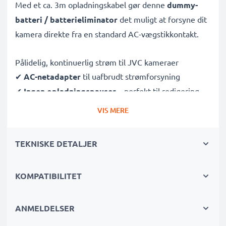
Med et ca. 3m opladningskabel gør denne
dummy-
batteri / batterieliminator
det muligt at forsyne dit
kamera direkte fra en standard AC-vægstikkontakt.
Pålidelig, kontinuerlig strøm til JVC kameraer
✔
AC-netadapter
til uafbrudt strømforsyning
✔
Ingen opladningspauser
– perfekt til redigering,
dataoverførsel eller uafbrudt afspilning
VIS MERE
✔
Understøtter DC-opladning
(hvis dit kamera er
kompatibelt)
TEKNISKE DETALJER
✔
Ideel til:
Studieoptagelser, video streaming,
vlogging, portræt- og produktfotografering
KOMPATIBILITET
✔
100 % kompatibel
med JVC APV11, D21, DVL150,
DV500 & flere
ANMELDELSER
Sikker, holdbar konstruktion