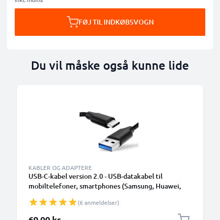
FØJ TIL INDKØBSVOGN
Du vil måske også kunne lide
KABLER OG ADAPTERE
USB-C-kabel version 2.0 - USB-datakabel til
mobiltelefoner, smartphones (Samsung, Huawei,
Google Pixel), kameraer (Canon, Panasonic Lumix,
(6 anmeldelser)
Sony, GoPro) og mange flere - 1,0m 3A-
opladerkabel med USB Type C-stik
69,00 kr.